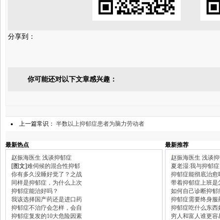
分享到：
你可能还对以下文章感兴趣：
上一篇常识：
半数以上抑郁症患者为脑力劳动者
最新热点
最新推荐
赵振海医生 浅谈抑郁症
赵振海医生 浅谈
[图文]
难伺候的混合性抑郁
夏老湿:我与抑郁症
你有多久没睡好觉了？之战
抑郁症能彻底治愈
同样是抑郁症，为什么上次
带着抑郁症上班是
抑郁症能治好吗？
如何自己诊断抑郁
我该选择国产药还是进口药
抑郁症需要终身服
抑郁症不治疗会怎样，会自
抑郁症吃什么东西
抑郁症复发的10大危险因素
穷人和富人谁更容