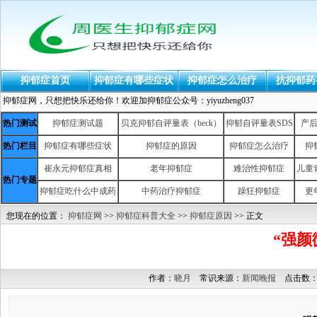
抑郁症首页
抑郁症有哪些症状
抑郁症怎么治疗
抗抑郁药
抑郁症网，只想把快乐还给你！欢迎加抑郁症公众号：yiyuzheng037
热门测试
抑郁症测试题
贝克抑郁自评量表（beck）
抑郁自评量表SDS
产
热门栏目
抑郁症有哪些症状
抑郁症的原因
抑郁症怎么治疗
抑
崔永元抑郁症真相
老年抑郁症
难治性抑郁症
儿童
热门专题
抑郁症吃什么中成药
中药治疗抑郁症
躁狂抑郁症
更
您现在的位置：
抑郁症网
>>
抑郁症科普大全
>>
抑郁症原因
>> 正文
“强颜
作者：
晓月
常识来源：
新闻晚报
点击数