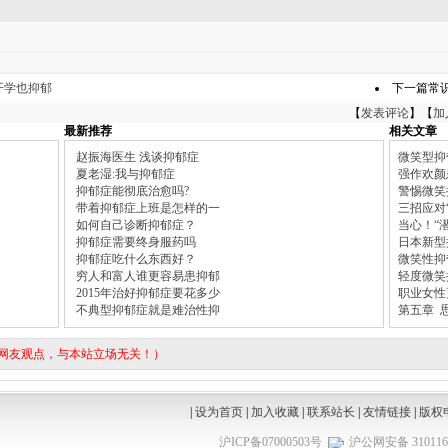
开学也抑郁
下一篇常
【
发表评论
】【
加
最新推荐
相关文章
赵振海医生 浅谈抑郁症
微笑型抑
夏老湿:我与抑郁症
强作欢颜
抑郁症能彻底治愈吗?
警惕微笑
带着抑郁症上班是怎样的一
三招应对
如何自己诊断抑郁症？
当心！“
抑郁症需要终身服药吗
日本新型
抑郁症吃什么东西好？
微笑性抑
穷人和富人谁更容易患抑郁
轻度微笑
2015年治好抑郁症要花多少
职业女性
不典型抑郁症就是难治性抑
第五章 
表网友观点，与本站立场无关！）
|
设为首页
|
加入收藏
|
联系站长
|
友情链接
|
版权
沪ICP备07000503号
沪公网安备 3101160