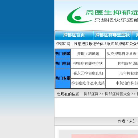
抑郁症首页
抑郁症有哪些症状
抑郁症网，只想把快乐还给你！欢迎加抑郁症公众号：yiy
热门测试
抑郁症测试题
贝克抑郁自评量表（b
热门栏目
抑郁症有哪些症状
抑郁症的原
崔永元抑郁症真相
老年抑郁症
热门专题
抑郁症吃什么中成药
中药治疗抑郁
您现在的位置：
抑郁症网
>>
抑郁症科普大全
>>
作者：未知