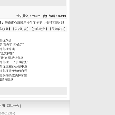
常识录入：master 责任编辑：master
识：
股市闹心股民患抑郁症 专家：懦弱者慎炒股
入收藏
】【
告诉好友
】【
打印此文
】【
关闭窗口
】
郁症简介
患“微笑性抑郁症”
抑郁症来袭
“微笑抑郁”
潜伏”的情感让你微
抑郁症 下了班病就好
郁症正在办公室中逐
抑郁症患者如何自我
更易感染微笑抑郁症
思维与情感
申明
|
网站公告
|
4001931号