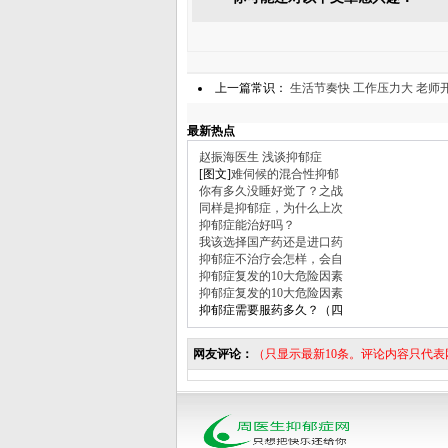
上一篇常识：
生活节奏快 工作压力大 老师
最新热点
赵振海医生 浅谈抑郁症
[图文]
难伺候的混合性抑郁
你有多久没睡好觉了？之战
同样是抑郁症，为什么上次
抑郁症能治好吗？
我该选择国产药还是进口药
抑郁症不治疗会怎样，会自
抑郁症复发的10大危险因素
抑郁症复发的10大危险因素
抑郁症需要服药多久？（四
网友评论：
（只显示最新10条。评论内容只代