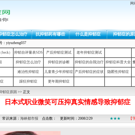
网
抑郁症怎么治疗
抗抑郁药有哪些
什么是抑郁症
抑郁症的原
uzheng037
eck）
抑郁自评量表SDS
产后抑郁症测试
老年抑郁症测试
因
抑郁症怎么治疗
抑郁症的诊断
抑郁症的自我治疗
抑郁症科普大全
难治性抑郁症
儿童青少年抑郁症
产后抑郁症的症状
隐匿性抑郁症
症
躁狂抑郁症
更年期抑郁症
抑郁症原因
>> 正文
日本式职业微笑可压抑真实情感导致抑郁症
 常识来源：
海峡都市报
点击数：
更新时间：2008/2/29
★★★
【