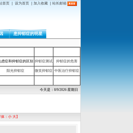
站首页
｜
设为首页
｜
加入收藏
｜
站长邮箱
因
患抑郁症的明星
焦虑症和抑郁症的区别
抑郁症测试
抑郁症的危害
阳光抑郁症
微笑抑郁症
中医治疗抑郁症
今天是：8/9/2026 星期日
字体：
小
大
】