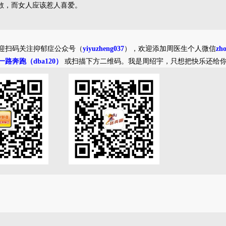
敢，而女人应该惹人喜爱。
迎扫码关注抑郁症公众号（
yiyuzheng037
），欢迎添加周医生个人微信
zh
一路奔跑（dba120）
或扫描下方二维码。我是周绍宇，只想把快乐还给