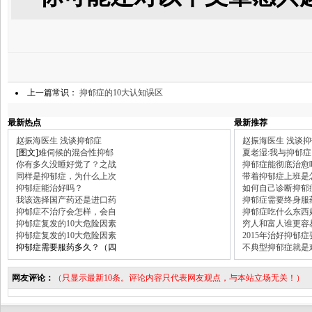
上一篇常识：
抑郁症的10大认知误区
最新热点
最新推荐
赵振海医生 浅谈抑郁症
赵振海医生 浅谈
[图文]
难伺候的混合性抑郁
夏老湿:我与抑郁症
你有多久没睡好觉了？之战
抑郁症能彻底治愈
同样是抑郁症，为什么上次
带着抑郁症上班是
抑郁症能治好吗？
如何自己诊断抑郁
我该选择国产药还是进口药
抑郁症需要终身服
抑郁症不治疗会怎样，会自
抑郁症吃什么东西
抑郁症复发的10大危险因素
穷人和富人谁更容
抑郁症复发的10大危险因素
2015年治好抑郁
抑郁症需要服药多久？（四
不典型抑郁症就是
网友评论：
（只显示最新10条。评论内容只代表网友观点，与本站立场无关！）