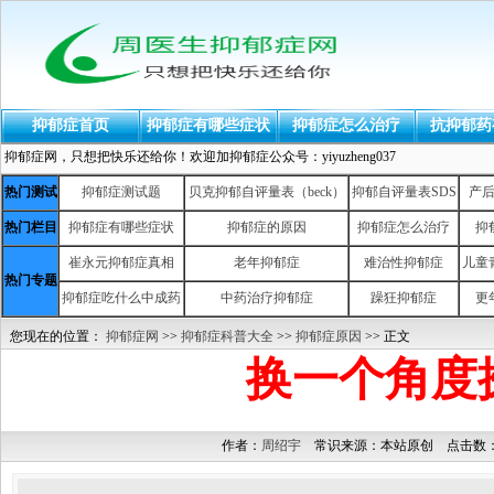
抑郁症首页
抑郁症有哪些症状
抑郁症怎么治疗
抗抑郁药
抑郁症网，只想把快乐还给你！欢迎加抑郁症公众号：yiyuzheng037
热门测试
抑郁症测试题
贝克抑郁自评量表（beck）
抑郁自评量表SDS
产
热门栏目
抑郁症有哪些症状
抑郁症的原因
抑郁症怎么治疗
抑
崔永元抑郁症真相
老年抑郁症
难治性抑郁症
儿童
热门专题
抑郁症吃什么中成药
中药治疗抑郁症
躁狂抑郁症
更
您现在的位置：
抑郁症网
>>
抑郁症科普大全
>>
抑郁症原因
>> 正文
换一个角度
作者：
周绍宇
常识来源：本站原创 点击数