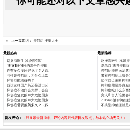
你可能还对以下文章感兴
上一篇常识：
抑郁症 搜集大全
最新热点
最新推荐
赵振海医生 浅谈抑郁症
赵振海医生 浅谈
[图文]
难伺候的混合性抑郁
夏老湿:我与抑郁症
你有多久没睡好觉了？之战
抑郁症能彻底治愈
同样是抑郁症，为什么上次
带着抑郁症上班是
抑郁症能治好吗？
如何自己诊断抑郁
我该选择国产药还是进口药
抑郁症需要终身服
抑郁症不治疗会怎样，会自
抑郁症吃什么东西
抑郁症复发的10大危险因素
穷人和富人谁更容
抑郁症复发的10大危险因素
2015年治好抑郁
抑郁症需要服药多久？（四
不典型抑郁症就是
网友评论：
（只显示最新10条。评论内容只代表网友观点，与本站立场无关！）