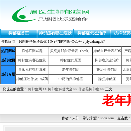
抑郁症首页
抑郁症有哪些症状
抑郁症怎么治疗
抗抑郁药
抑郁症网，只想把快乐还给你！欢迎加抑郁症公众号：yiyuzheng037
热门测试
抑郁症测试题
贝克抑郁自评量表（beck）
抑郁自评量表SDS
产
热门栏目
抑郁症有哪些症状
抑郁症的原因
抑郁症怎么治疗
抑
崔永元抑郁症真相
老年抑郁症
难治性抑郁症
儿童
热门专题
抑郁症吃什么中成药
中药治疗抑郁症
躁狂抑郁症
更
您现在的位置：
抑郁症网
>>
抑郁症科普大全
>>
什么是抑郁症
>> 正文
老年
作者：未知 常识来源：
sohu.com
点击数