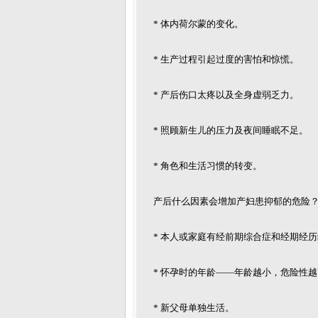
* 体内荷尔蒙的变化。
* 生产过程引起过度的害怕和惊慌。
* 产后伤口太疼以及全身虚弱乏力。
* 照顾新生儿的压力及夜间睡眠不足。
* 角色和生活习惯的转变。
产后什么因素会增加产妇患抑郁的危险
* 本人或家庭有经前期综合症和经期经
* 怀孕时的年龄——年龄越小，危险性
* 新父母单独生活。