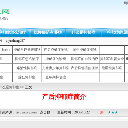
网
抑郁症怎么治疗
抗抑郁药有哪些
什么是抑郁症
抑郁症的原
uzheng037
eck）
抑郁自评量表SDS
产后抑郁症测试
老年抑郁症测试
因
抑郁症怎么治疗
抑郁症的诊断
抑郁症的自我治疗
抑郁症科普大全
难治性抑郁症
儿童青少年抑郁症
产后抑郁症的症状
隐匿性抑郁症
症
躁狂抑郁症
更年期抑郁症
什么是抑郁症
>> 正文
产后抑郁症简介
常识来源：
yiyu.psysy.com
点击数：
更新时间：2006/10/22
热
★★★