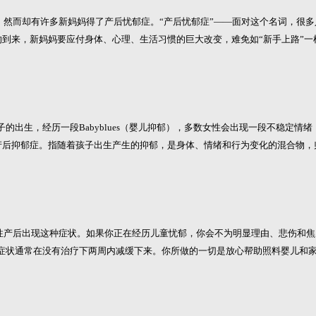
而却有许多新妈妈得了产后忧郁症。“产后忧郁症”——面对这个名词，很多
到来，新妈妈要应付身体、心理、生活习惯的巨大改变，难免如“新手上路”一
的出生，经历一段Babyblues（婴儿抑郁），多数女性会出现一段不稳定情绪
产后抑郁症。指随着孩子出生产生的抑郁，是身体、情绪和行为变化的混合物，
的女性产后出现这种症状。如果你正在经历儿童忧郁，你会不为明显理由、悲伤和
种症状通常在没有治疗下两周内减缓下来。你所做的一切是放心帮助照料婴儿和