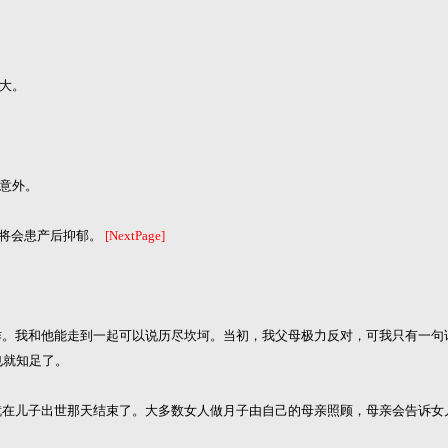
越大。
意外。
妇将会患产后抑郁。
[NextPage]
。我和他能走到一起可以说历尽坎坷。当初，我父母极力反对，可我只有一句话
也就知足了。
在儿子出世那天结束了。大多数女人做月子由自己的母亲照顾，母亲会告诉女