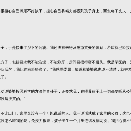
很担心自己照顾不好孩子，担心自己将精力都投到孩子身上，而忽略了丈夫，
子，于是接来了乡下的公婆。我还没有来得及感激丈夫的体贴，矛盾就已经接
方子，包括要求我不能洗澡，不能刷牙，房间要捂得密不透风。我是学医的，
得听我的，我比你有经验多了。”我感觉委屈，知道和婆婆说也说不清楚，就寄
边了。
劝说婆婆按照科学的方法养育孙子，还要求我，在喂养孩子上一切都要听从公
没病没灾的。”
不让出门，家里又没有一个可以说话的人。我一说话就成了家里的公敌，这也
就没怎么吃我的奶，免疫力很差，孩子出生一个月里连续发病两次。我担心得不