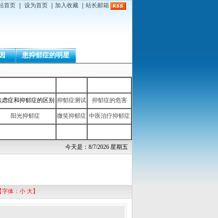
站首页
｜
设为首页
｜
加入收藏
｜
站长邮箱
因
患抑郁症的明星
焦虑症和抑郁症的区别
抑郁症测试
抑郁症的危害
阳光抑郁症
微笑抑郁症
中医治疗抑郁症
今天是：8/7/2026 星期五
【字体：
小
大
】