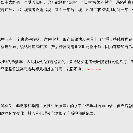
妇中大约有一个受其影响。你可能经历“高声”与“低声”频繁的哭泣、易怒和
能是产后几天出现或者逐渐出现，甚至一年后出现。尽管症状持续几周到一年，
妇中仅有一个患这种症状。这种症状一般产后很快发生且十分严重，持续数周
、极度活跃、说话迅速或狂躁。产后精神病需要立即药物干预，因为有增加自杀
及4%的杀婴率，因此积极治疗是必要的，要送这类患者去医院进行药物治疗。
需严密监督这类患者与婴儿相处的时间，以防不测。
[NextPage]
郁有关。雌激素和孕酮（女性生殖激素）的水平在怀孕期增加10倍，但产后急
的这些化学变化，社会和心理变化增加了产后抑郁的危险。