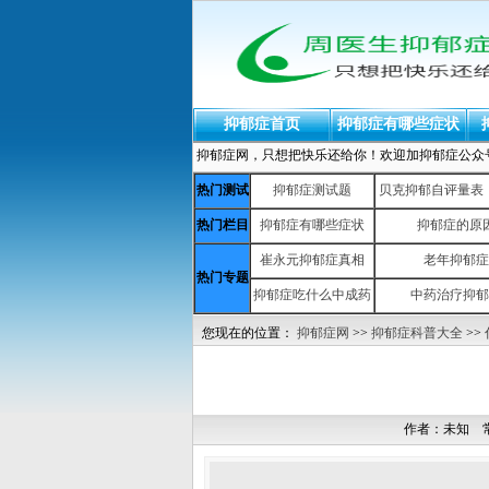
抑郁症首页
抑郁症有哪些症状
抑郁症网，只想把快乐还给你！欢迎加抑郁症公众号：yiy
热门测试
抑郁症测试题
贝克抑郁自评量表（b
热门栏目
抑郁症有哪些症状
抑郁症的原
崔永元抑郁症真相
老年抑郁症
热门专题
抑郁症吃什么中成药
中药治疗抑郁
您现在的位置：
抑郁症网
>>
抑郁症科普大全
>>
作者：未知 