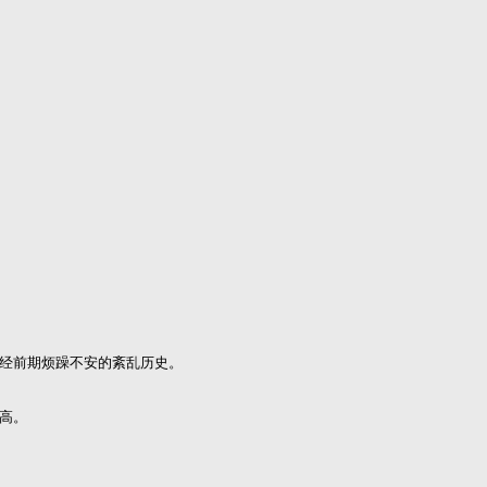
？
历经前期烦躁不安的紊乱历史。
越高。