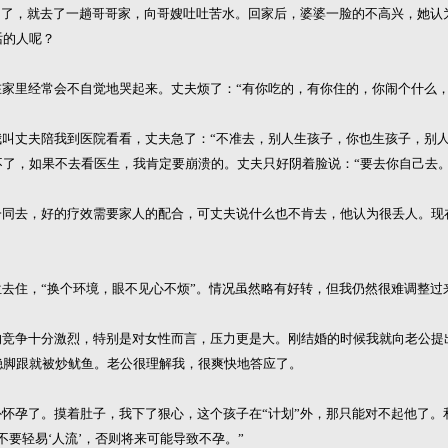
了，就去了一趟哥哥家，向哥嫂吐吐苦水。回家后，婆婆一脸的不高兴，她认
话的人呢？
家里经常会不自觉地哭起来。丈夫烦了：“有你吃的，有你住的，你闹个什么，
叫丈夫陪我到医院看看，丈夫急了：“不准去，别人生孩子，你也生孩子，别人
了，如果不去看医生，我肯定要崩溃的。丈夫只好阴着脸说：“要去你自己去。
同去，好的疗效需要家人的配合，可丈夫说什么也不肯去，他认为很丢人。现
去住，“换个环境，眼不见心不烦”。情况虽然略有好转，但我仍然很难调整过
竞争十分激烈，特别是对女性而言，压力更是大。刚结婚的时候我就向老公提
稳脚跟就被炒鱿鱼。老公很理解我，很爽快地答应了。
怀孕了。摸着肚子，我下了狠心，这个孩子在“计划”外，那只能对不起他了。
要轻易‘人流’，否则将来可能导致不孕。”