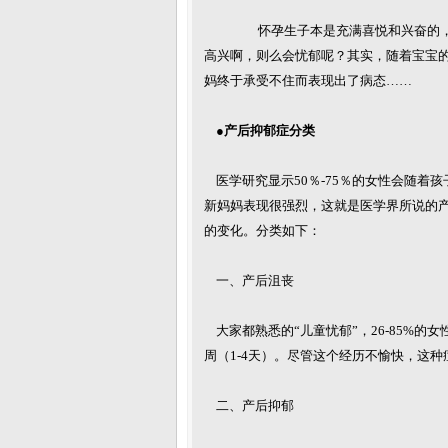
怀孕生子本是充满喜悦和兴奋的，然
高兴啊，则么会忧郁呢？其实，随着宝宝的
妈终于承受不住而表现出了病态……
●产后抑郁症分类
医学研究显示50％-75％的女性会随着孩子
新妈妈表现很强烈，这就是医学界所说的
的变化。分类如下：
一、产后沮丧
大家都熟悉的“儿童忧郁”，26-85%
周（1-4天）。尽管这个经历不愉快，这
二、产后抑郁