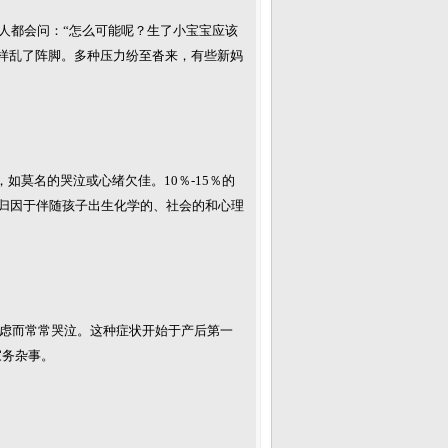
人都会问：“怎么可能呢？生了小宝宝应该
样乱了阵脚。多种压力纷至沓来，有些新妈
，如莫名的哭泣或心绪欠佳。10％-15％的
归因于伴随孩子出生化学的、社会的和心理
焦虑而常常哭泣。这种症状开始于产后第一
家务杂事。