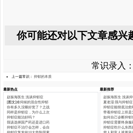
你可能还对以下文章感兴
常识录入
上一篇常识：
抑郁的本质
最新热点
最新推荐
赵振海医生 浅谈抑郁症
赵振海医生 浅谈
[图文]
难伺候的混合性抑郁
夏老湿:我与抑郁症
你有多久没睡好觉了？之战
抑郁症能彻底治愈
同样是抑郁症，为什么上次
带着抑郁症上班是
抑郁症能治好吗？
如何自己诊断抑郁
我该选择国产药还是进口药
抑郁症需要终身服
抑郁症不治疗会怎样，会自
抑郁症吃什么东西
抑郁症复发的10大危险因素
穷人和富人谁更容