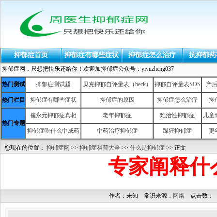
抑郁症首页
抑郁症有哪些症状
抑郁症怎么治疗
抗抑郁药
抑郁症网，只想把快乐还给你！欢迎加抑郁症公众号：yiyuzheng037
热门测试
抑郁症测试题
贝克抑郁自评量表（beck）
抑郁自评量表SDS
产
热门栏目
抑郁症有哪些症状
抑郁症的原因
抑郁症怎么治疗
抑
崔永元抑郁症真相
老年抑郁症
难治性抑郁症
儿童
热门专题
抑郁症吃什么中成药
中药治疗抑郁症
躁狂抑郁症
更
您现在的位置：
抑郁症网
>>
抑郁症科普大全
>>
什么是抑郁症
>> 正文
专家阐释什
作者：未知 常识来源：
网络
点击数：