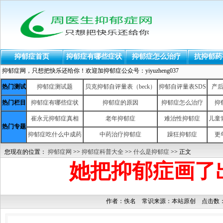
抑郁症首页
抑郁症有哪些症状
抑郁症怎么治疗
抗抑郁药
抑郁症网，只想把快乐还给你！欢迎加抑郁症公众号：yiyuzheng037
热门测试
抑郁症测试题
贝克抑郁自评量表（beck）
抑郁自评量表SDS
产
热门栏目
抑郁症有哪些症状
抑郁症的原因
抑郁症怎么治疗
抑
崔永元抑郁症真相
老年抑郁症
难治性抑郁症
儿童
热门专题
抑郁症吃什么中成药
中药治疗抑郁症
躁狂抑郁症
更
您现在的位置：
抑郁症网
>>
抑郁症科普大全
>>
什么是抑郁症
>> 正文
她把抑郁症画了
作者：佚名 常识来源：本站原创 点击数