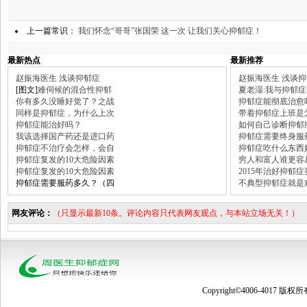
上一篇常识：
我们怀念“哥哥”张国荣 这一次 让我们关心抑郁症！
最新热点
最新推荐
赵振海医生 浅谈抑郁症
赵振海医生 浅谈
[图文]
难伺候的混合性抑郁
夏老湿:我与抑郁症
你有多久没睡好觉了？之战
抑郁症能彻底治愈
同样是抑郁症，为什么上次
带着抑郁症上班是
抑郁症能治好吗？
如何自己诊断抑郁
我该选择国产药还是进口药
抑郁症需要终身服
抑郁症不治疗会怎样，会自
抑郁症吃什么东西
抑郁症复发的10大危险因素
穷人和富人谁更容
抑郁症复发的10大危险因素
2015年治好抑郁
抑郁症需要服药多久？（四
不典型抑郁症就是
网友评论：
（只显示最新10条。评论内容只代表网友观点，与本站立场无关！）
Copyright©4006-4017