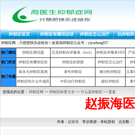
抑郁症首页
抑郁症有哪些症状
抑郁症怎么治疗
抗抑郁药
抑郁症网，只想把快乐还给你！欢迎加抑郁症公众号：yiyuzheng037
热门测试
抑郁症测试题
贝克抑郁自评量表（beck）
抑郁自评量表SDS
产
热门栏目
抑郁症有哪些症状
抑郁症的原因
抑郁症怎么治疗
抑
崔永元抑郁症真相
老年抑郁症
难治性抑郁症
儿童
热门专题
抑郁症吃什么中成药
中药治疗抑郁症
躁狂抑郁症
更
您现在的位置：
抑郁症网
>>
抑郁症科普大全
>>
什么是抑郁症
>> 正文
赵振海医
作者：
赵振海
常识来源：本站原创 点击数：