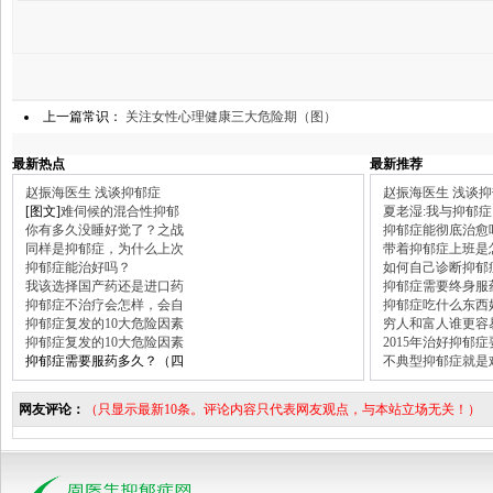
上一篇常识：
关注女性心理健康三大危险期（图）
最新热点
最新推荐
赵振海医生 浅谈抑郁症
赵振海医生 浅谈
[图文]
难伺候的混合性抑郁
夏老湿:我与抑郁症
你有多久没睡好觉了？之战
抑郁症能彻底治愈
同样是抑郁症，为什么上次
带着抑郁症上班是
抑郁症能治好吗？
如何自己诊断抑郁
我该选择国产药还是进口药
抑郁症需要终身服
抑郁症不治疗会怎样，会自
抑郁症吃什么东西
抑郁症复发的10大危险因素
穷人和富人谁更容
抑郁症复发的10大危险因素
2015年治好抑郁
抑郁症需要服药多久？（四
不典型抑郁症就是
网友评论：
（只显示最新10条。评论内容只代表网友观点，与本站立场无关！）