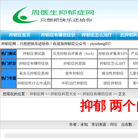
抑郁症首页
抑郁症有哪些症状
抑郁症怎么治疗
抗抑郁药
抑郁症网，只想把快乐还给你！欢迎加抑郁症公众号：yiyuzheng037
热门测试
抑郁症测试题
贝克抑郁自评量表（beck）
抑郁自评量表SDS
产
热门栏目
抑郁症有哪些症状
抑郁症的原因
抑郁症怎么治疗
抑
崔永元抑郁症真相
老年抑郁症
难治性抑郁症
儿童
热门专题
抑郁症吃什么中成药
中药治疗抑郁症
躁狂抑郁症
更
您现在的位置：
抑郁症网
>>
抑郁症科普大全
>>
抑郁症有哪些症状
>> 正文
抑郁 两
作者：未知 常识来源：
网络
点击数：