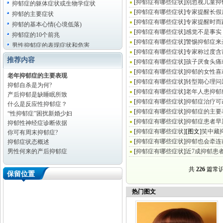
[
抑郁症有哪些症状
]
别忽视儿童抑
抑郁症的躯体症状或生物学症状
[
抑郁症有哪些症状
]
专家提醒长假
抑郁的主要症状
[
抑郁症有哪些症状
]
专家提醒时而
抑郁的基本心情(心境低落)
[
抑郁症有哪些症状
]
感觉不是事实
抑郁症的10个前兆
[
抑郁症有哪些症状
]
警惕抑郁症来
男性抑郁症的表现症状和危害
[
抑郁症有哪些症状
]
专家称过度含
推荐内容
[
抑郁症有哪些症状
]
孩子厌食头痛
[
抑郁症有哪些症状
]
抑郁的女性喜
老年抑郁症的主要表现
[
抑郁症有哪些症状
]
转型期心理问
抑郁自杀是为何?
[
抑郁症有哪些症状
]
老年人患抑郁
产后抑郁是缺睡眠所致
[
抑郁症有哪些症状
]
抑郁症治疗可
什么是反应性抑郁症？
[
抑郁症有哪些症状
]
抑郁症的主要
“性抑郁症”困扰新婚少妇
[
抑郁症有哪些症状
]
抑郁症患者早
抑郁性神经症诊断依据
[
抑郁症有哪些症状
]
[图文]
笑中藏
你可有周末抑郁症?
[
抑郁症有哪些症状
]
抑郁也会牵连
抑郁症状态概述
男性何来的产后抑郁症
[
抑郁症有哪些症状
]
近7成抑郁患
共
226
篇常
保留位置
热门图文