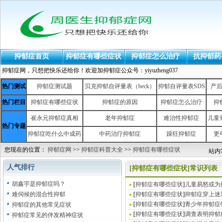
抑郁症首页
抑郁症有哪些症状
抑郁症怎么治疗
抗抑郁药
抑郁症网，只想把快乐还给你！欢迎加抑郁症公众号：yiyuzheng037
热门测试
抑郁症测试题
贝克抑郁自评量表（beck）
抑郁自评量表SDS
产
热门栏目
抑郁症有哪些症状
抑郁症的原因
抑郁症怎么治疗
抑
崔永元抑郁症真相
老年抑郁症
难治性抑郁症
儿童
热门专题
抑郁症吃什么中成药
中药治疗抑郁症
躁狂抑郁症
更
您现在的位置：
抑郁症网
>>
抑郁症科普大全
>>
抑郁症有哪些症状
站内
人气排行
[抑郁症有哪些症状]常识列表
胡鑫宇是抑郁症吗？
[
抑郁症有哪些症状
]
儿童易怒或为
难伺候的混合性抑郁
[
抑郁症有哪些症状
]
抑郁症穿上迷
[
抑郁症有哪些症状
]
青少年抑郁症
抑郁症的其他常见症状
[
抑郁症有哪些症状
]
调查表明抑郁
抑郁症常见的伴发精神症状