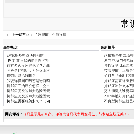
常
上一篇常识：
半数抑郁症伴随疼痛
最新热点
最新推荐
赵振海医生 浅谈抑郁症
赵振海医生 浅谈
[图文]
难伺候的混合性抑郁
夏老湿:我与抑郁症
你有多久没睡好觉了？之战
抑郁症能彻底治愈
同样是抑郁症，为什么上次
带着抑郁症上班是
抑郁症能治好吗？
如何自己诊断抑郁
我该选择国产药还是进口药
抑郁症需要终身服
抑郁症不治疗会怎样，会自
抑郁症吃什么东西
抑郁症复发的10大危险因素
穷人和富人谁更容
抑郁症复发的10大危险因素
2015年治好抑郁
抑郁症需要服药多久？（四
不典型抑郁症就是
网友评论：
（只显示最新10条。评论内容只代表网友观点，与本站立场无关！）