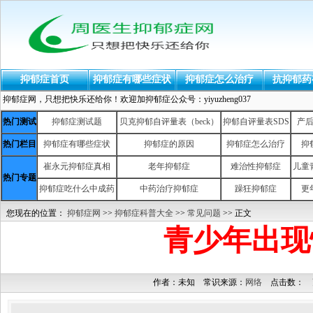
抑郁症首页
抑郁症有哪些症状
抑郁症怎么治疗
抗抑郁药
抑郁症网，只想把快乐还给你！欢迎加抑郁症公众号：yiyuzheng037
热门测试
抑郁症测试题
贝克抑郁自评量表（beck）
抑郁自评量表SDS
产
热门栏目
抑郁症有哪些症状
抑郁症的原因
抑郁症怎么治疗
抑
崔永元抑郁症真相
老年抑郁症
难治性抑郁症
儿童
热门专题
抑郁症吃什么中成药
中药治疗抑郁症
躁狂抑郁症
更
您现在的位置：
抑郁症网
>>
抑郁症科普大全
>>
常见问题
>> 正文
青少年出现
作者：未知 常识来源：
网络
点击数：
更