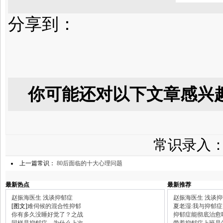
分享到：
你可能还对以下文章感兴
常识录入
上一篇常识：
80后面临的十大心理问题
最新热点
最新推荐
赵振海医生 浅谈抑郁症
赵振海医生 浅谈
[图文]
难伺候的混合性抑郁
夏老湿:我与抑郁症
你有多久没睡好觉了？之战
抑郁症能彻底治愈