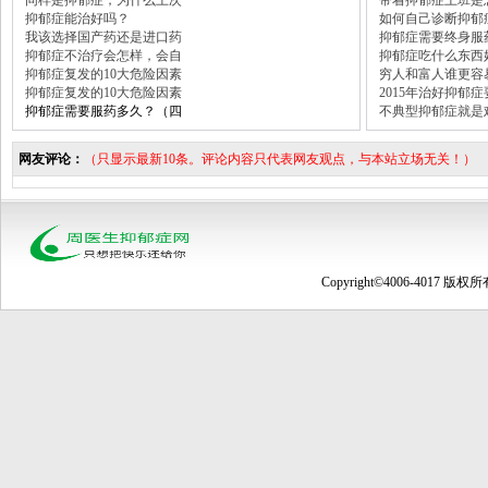
同样是抑郁症，为什么上次
带着抑郁症上班是
抑郁症能治好吗？
如何自己诊断抑郁
我该选择国产药还是进口药
抑郁症需要终身服
抑郁症不治疗会怎样，会自
抑郁症吃什么东西
抑郁症复发的10大危险因素
穷人和富人谁更容
抑郁症复发的10大危险因素
2015年治好抑郁
抑郁症需要服药多久？（四
不典型抑郁症就是
网友评论：
（只显示最新10条。评论内容只代表网友观点，与本站立场无关！）
Copyright©4006-4017