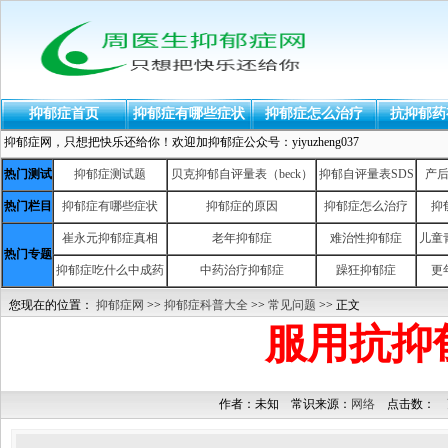
抑郁症首页
抑郁症有哪些症状
抑郁症怎么治疗
抗抑郁药
抑郁症网，只想把快乐还给你！欢迎加抑郁症公众号：yiyuzheng037
热门测试
抑郁症测试题
贝克抑郁自评量表（beck）
抑郁自评量表SDS
产
热门栏目
抑郁症有哪些症状
抑郁症的原因
抑郁症怎么治疗
抑
崔永元抑郁症真相
老年抑郁症
难治性抑郁症
儿童
热门专题
抑郁症吃什么中成药
中药治疗抑郁症
躁狂抑郁症
更
您现在的位置：
抑郁症网
>>
抑郁症科普大全
>>
常见问题
>> 正文
服用抗抑
作者：未知 常识来源：
网络
点击数：
更