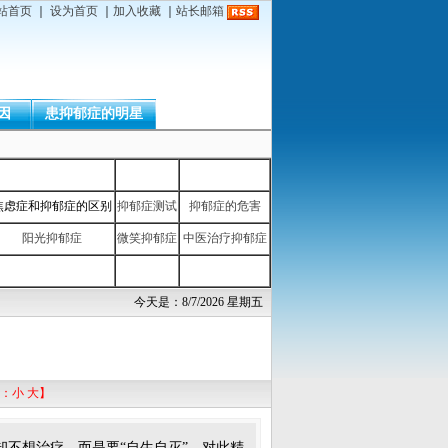
站首页
｜
设为首页
｜
加入收藏
｜
站长邮箱
因
患抑郁症的明星
焦虑症和抑郁症的区别
抑郁症测试
抑郁症的危害
阳光抑郁症
微笑抑郁症
中医治疗抑郁症
今天是：8/7/2026 星期五
：
小
大
】
不想治疗，而是要“自生自灭”。对此精