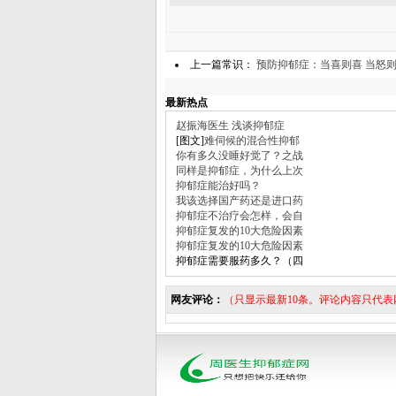
上一篇常识：
预防抑郁症：当喜则喜 当怒
最新热点
赵振海医生 浅谈抑郁症
[图文]
难伺候的混合性抑郁
你有多久没睡好觉了？之战
同样是抑郁症，为什么上次
抑郁症能治好吗？
我该选择国产药还是进口药
抑郁症不治疗会怎样，会自
抑郁症复发的10大危险因素
抑郁症复发的10大危险因素
抑郁症需要服药多久？（四
网友评论：
（只显示最新10条。评论内容只代