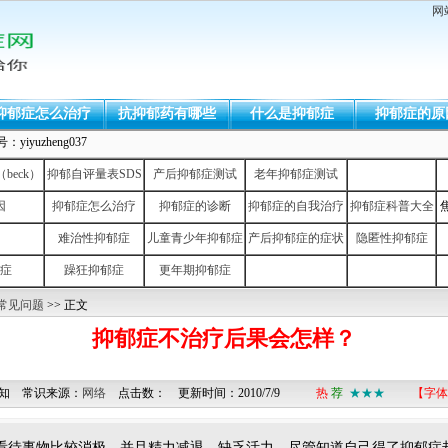
网
抑郁症怎么治疗
抗抑郁药有哪些
什么是抑郁症
抑郁症的原
uzheng037
eck）
抑郁自评量表SDS
产后抑郁症测试
老年抑郁症测试
因
抑郁症怎么治疗
抑郁症的诊断
抑郁症的自我治疗
抑郁症科普大全
难治性抑郁症
儿童青少年抑郁症
产后抑郁症的症状
隐匿性抑郁症
症
躁狂抑郁症
更年期抑郁症
常见问题
>> 正文
抑郁症不治疗后果会怎样？
知 常识来源：
网络
点击数：
更新时间：2010/7/9
热
荐
★★★
【字体
事物比较消极，并且精力减退，缺乏活力，尽管知道自己得了抑郁症却