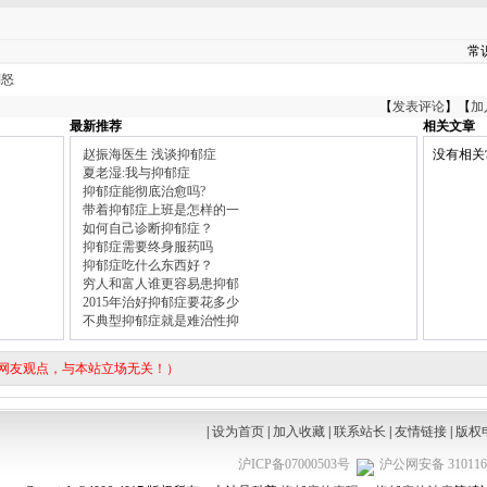
常
则怒
【
发表评论
】【
加
最新推荐
相关文章
赵振海医生 浅谈抑郁症
没有相关
夏老湿:我与抑郁症
抑郁症能彻底治愈吗?
带着抑郁症上班是怎样的一
如何自己诊断抑郁症？
抑郁症需要终身服药吗
抑郁症吃什么东西好？
穷人和富人谁更容易患抑郁
2015年治好抑郁症要花多少
不典型抑郁症就是难治性抑
表网友观点，与本站立场无关！）
|
设为首页
|
加入收藏
|
联系站长
|
友情链接
|
版权
沪ICP备07000503号
沪公网安备 3101160