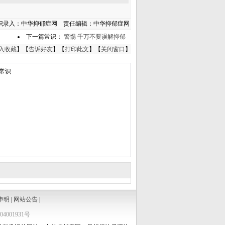
识录入：中华抑郁症网 责任编辑：中华抑郁症网
下一篇常识：
警惕 千万不要误解抑郁
入收藏
】【
告诉好友
】【
打印此文
】【
关闭窗口
】
常识
申明
|
网站公告
|
4001931号