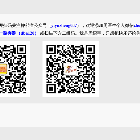
迎扫码关注抑郁症公众号（
yiyuzheng037
），欢迎添加周医生个人微信
zh
一路奔跑（dba120）
或扫描下方二维码。我是周绍宇，只想把快乐还给