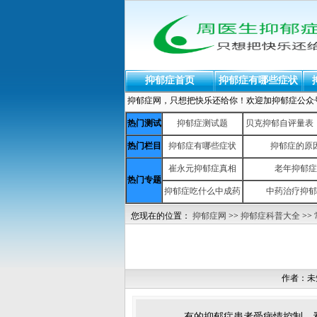
抑郁症首页
抑郁症有哪些症状
抑郁症网，只想把快乐还给你！欢迎加抑郁症公众号：yiy
热门测试
抑郁症测试题
贝克抑郁自评量表（b
热门栏目
抑郁症有哪些症状
抑郁症的原
崔永元抑郁症真相
老年抑郁症
热门专题
抑郁症吃什么中成药
中药治疗抑郁
您现在的位置：
抑郁症网
>>
抑郁症科普大全
>>
作者：未
有的抑郁症患者受病情控制，看待