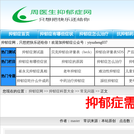
抑郁症首页
抑郁症有哪些症状
抑郁症怎么治疗
抗抑郁药
抑郁症网，只想把快乐还给你！欢迎加抑郁症公众号：yiyuzheng037
热门测试
抑郁症测试题
贝克抑郁自评量表（beck）
抑郁自评量表SDS
产
热门栏目
抑郁症有哪些症状
抑郁症的原因
抑郁症怎么治疗
抑
崔永元抑郁症真相
老年抑郁症
难治性抑郁症
儿童
热门专题
抑郁症吃什么中成药
中药治疗抑郁症
躁狂抑郁症
更
您现在的位置：
抑郁症网
>>
抑郁症科普大全
>>
常见问题
>> 正文
抑郁症
作者：
master
常识来源：本站原创 点击数：