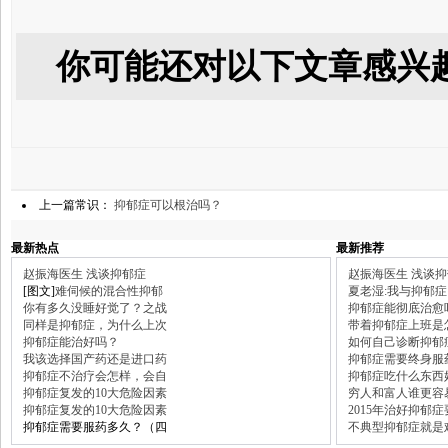
你可能还对以下文章感兴
上一篇常识：
抑郁症可以根治吗？
最新热点
最新推荐
赵振海医生 浅谈抑郁症
赵振海医生 浅谈
[图文]
难伺候的混合性抑郁
夏老湿:我与抑郁症
你有多久没睡好觉了？之战
抑郁症能彻底治愈
同样是抑郁症，为什么上次
带着抑郁症上班是
抑郁症能治好吗？
如何自己诊断抑郁
我该选择国产药还是进口药
抑郁症需要终身服
抑郁症不治疗会怎样，会自
抑郁症吃什么东西
抑郁症复发的10大危险因素
穷人和富人谁更容
抑郁症复发的10大危险因素
2015年治好抑郁
抑郁症需要服药多久？（四
不典型抑郁症就是