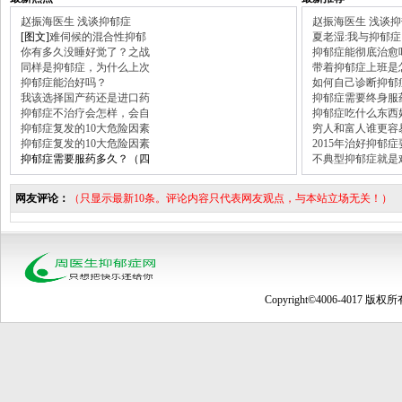
赵振海医生 浅谈抑郁症
赵振海医生 浅谈
[图文]
难伺候的混合性抑郁
夏老湿:我与抑郁症
你有多久没睡好觉了？之战
抑郁症能彻底治愈
同样是抑郁症，为什么上次
带着抑郁症上班是
抑郁症能治好吗？
如何自己诊断抑郁
我该选择国产药还是进口药
抑郁症需要终身服
抑郁症不治疗会怎样，会自
抑郁症吃什么东西
抑郁症复发的10大危险因素
穷人和富人谁更容
抑郁症复发的10大危险因素
2015年治好抑郁
抑郁症需要服药多久？（四
不典型抑郁症就是
网友评论：
（只显示最新10条。评论内容只代表网友观点，与本站立场无关！）
Copyright©4006-4017