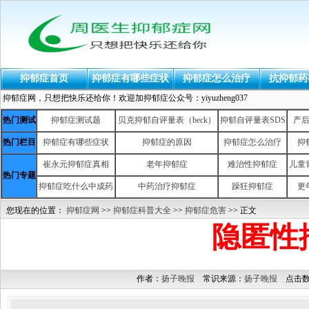
抑郁症首页
抑郁症有哪些症状
抑郁症怎么治疗
抗抑郁药
抑郁症网，只想把快乐还给你！欢迎加抑郁症公众号：yiyuzheng037
热门测试
抑郁症测试题
贝克抑郁自评量表（beck）
抑郁自评量表SDS
产
热门栏目
抑郁症有哪些症状
抑郁症的原因
抑郁症怎么治疗
抑
崔永元抑郁症真相
老年抑郁症
难治性抑郁症
儿童
热门专题
抑郁症吃什么中成药
中药治疗抑郁症
躁狂抑郁症
更
您现在的位置：
抑郁症网
>>
抑郁症科普大全
>>
抑郁症危害
>> 正文
隐匿性
作者：
扬子晚报
常识来源：
扬子晚报
点击数