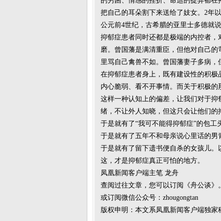
的穷困、情感的挫折、命运的捉弄都在摧
把自己的耳朵割下来送给了妓女。2年以
公元前4世纪，古希腊的亚里士多德就
抑郁症患者同时还都是极端的内控者，
磨。曾国藩是满清重臣，但他对自己的
里骂自己禽兽不如。曾国藩妻子多病，
在抑郁症患者身上，既有建设性的积极
内心脆弱、看不开事情。而关于积极的
这样一种认知上的偏差，让我们对于抑
绪，不让外人知晓，但这只会让他们的
于是就有了“我可不能得抑郁症”的包工
于是就有了五年不和母亲说心里话的男
于是就有了留下遗书便自杀的女孩儿。
这，才是抑郁症真正可怕的地方。
凤凰新闻客户端主笔 龙舟
查阅过往文章，您可以订阅《舟公谈》
或订阅微信公众号：zhougongtan
版权申明：本文系凤凰新闻客户端独家