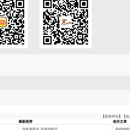
【
发表评论
】【
加
最新推荐
相关文章
赵振海医生 浅谈抑郁症
妈妈抑郁