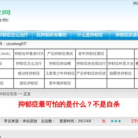
网
抑郁症怎么治疗
抗抑郁药有哪些
什么是抑郁症
抑郁症的原
uzheng037
eck）
抑郁自评量表SDS
产后抑郁症测试
老年抑郁症测试
因
抑郁症怎么治疗
抑郁症的诊断
抑郁症的自我治疗
抑郁症科普大全
难治性抑郁症
儿童青少年抑郁症
产后抑郁症的症状
隐匿性抑郁症
症
躁狂抑郁症
更年期抑郁症
抑郁症危害
>> 正文
抑郁症最可怕的是什么？不是自杀
名 常识来源：本站原创 点击数：
更新时间：2015/4/8
热
★★★
【字
！