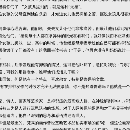
你们了...”女孩儿提到的，就是这种”无感“。
位女孩的父母直到她自杀后，才知道女儿饱受抑郁之苦。据说女孩儿很喜
同事做心理咨询。他们说，失去女儿令他们非常痛苦，但最让他们感到精
疏远他们。”感觉每个人都在拿异样的眼光在看我们，就好像我们不正常似
个女孩儿勇敢一些，高中的时候，他曾经跟母亲提示过他自己可能有抑郁
想偷懒了？门都没有！给我回去读书去！“于是，他再也没有和妈妈说过一
说。
来找我，后来发现他有抑郁的情况。这可把他吓坏了，急忙对我说：”我
紧，可我的那群老乡，谁帮他们找活儿干呢？“
张国荣。但是他有一个特点，喜欢散文，特别是鲁迅的文章。
只有在抑郁发作的时候才完全无法做事情。你不是知道鲁迅吗？他就是一
家、诗人、画家等艺术家，是抑郁症的最高危人群。在神经解剖学中，抑郁
域被认为是人进行沉思活动的场所。对于人际关系的退避和对于外界事物的
和创造力，把自己深刻的思考和感悟描述给世人。
常也是最重的。梵高的画作曾经垄断艺术品拍卖市场的前5名，但这位画