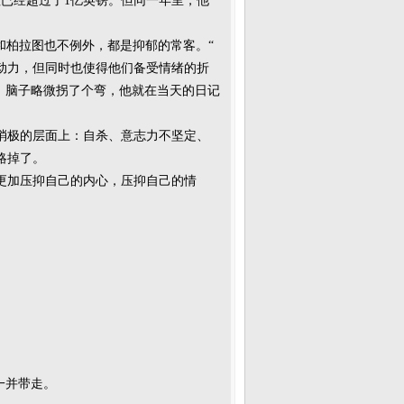
值已经超过了1亿英镑。但同一年里，他
和柏拉图也不例外，都是抑郁的常客。“
动力，但同时也使得他们备受情绪的折
，脑子略微拐了个弯，他就在当天的日记
消极的层面上：自杀、意志力不坚定、
略掉了。
更加压抑自己的内心，压抑自己的情
一并带走。