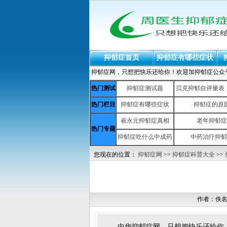
抑郁症首页
抑郁症有哪些症状
抑郁症网，只想把快乐还给你！欢迎加抑郁症公众号：yiy
热门测试
抑郁症测试题
贝克抑郁自评量表（b
热门栏目
抑郁症有哪些症状
抑郁症的原
崔永元抑郁症真相
老年抑郁症
热门专题
抑郁症吃什么中成药
中药治疗抑郁
您现在的位置：
抑郁症网
>>
抑郁症科普大全
>>
作者：佚
中华抑郁症网，只想把快乐还给你