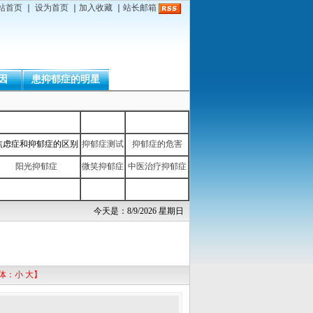
站首页
｜
设为首页
｜
加入收藏
｜
站长邮箱
因
患抑郁症的明星
焦虑症和抑郁症的区别
抑郁症测试
抑郁症的危害
阳光抑郁症
微笑抑郁症
中医治疗抑郁症
今天是：8/9/2026 星期日
体：
小
大
】