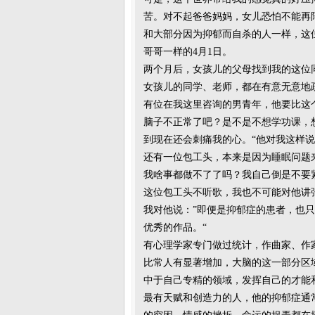
苦。对不起爸爸妈妈，女儿恐怕不能再陪着
和大部分因为抑郁而自杀的人一样，这
哥哥一样的4月1日。
两个月后，女孩儿的父母找到我的这位
女孩儿的同学、老师，都在有意无意地
有位在我这里咨询的男青年，他要比这
脑子不正常了吧？是不是不想学功课，
到现在还会刺痛我的心。“他对我这样
还有一位包工头，本来是因为睡眠问题
我啥事都做不了了吗？我自己倒是不要
这位包工头不听歌，我也不可能对他讲
我对他说：”即便是抑郁症的患者，也
优秀的作品。“
有心理学家专门做过统计，作曲家、作
比常人有显著增加，大脑的这一部分区
中于自己专精的领域，发挥自己的才能
最有天赋和创造力的人，他的抑郁症通