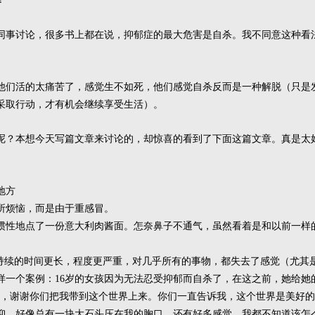
同事讨论，很多书上都在说，抑郁症的最大危害是自杀。我不同意这种看
。
他们活的太痛苦了，感觉生不如死，他们感觉自杀反而是一种解脱（只是
采取行动，才有机会继续享受生活）。
呢？本想今天写篇文章来讨论的，却惊喜的看到了下面这篇文章。真是太
地方
所烦恼，而是由于重感冒。
惯性地点了一份意大利肉酱面。怎奈鼻子不通气，虽然看着是和以前一样
们持续的时间更长，程度更严重，对几乎所有的事物，都失去了感觉（尤其
样一个案例：16岁的女孩因为无法忍受抑郁而自杀了，在这之前，她给她
妈，谢谢你们把我带到这个世界上来。你们一直告诉我，这个世界是美好
抑，好像总有一块大石头压在我的胸口。还有好多感觉，我都不知道该怎