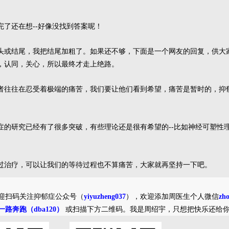
了还在想--好像没找到答案呢！
头或结尾，我把结尾加粗了。如果还不够，下面是一个网友的回复，供大
，认同，关心，所以最终才走上绝路。
者往往在忍受着极端的痛苦，我们要让他们看到希望，痛苦是暂时的，抑
症的研究已经有了很多突破，有些理论还是很有希望的--比如神经可塑性
过治疗，可以让我们的等待过程也不算痛苦，大家就再坚持一下吧。
迎扫码关注抑郁症公众号（
yiyuzheng037
），欢迎添加周医生个人微信
zh
一路奔跑（dba120）
或扫描下方二维码。我是周绍宇，只想把快乐还给