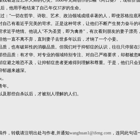
残着这位艺术大师的心灵。1888年梵高创作的2幅《向日葵》，现在价
后，他用手枪结束了自己年仅37岁的生命。
说过：”一切在哲学、诗歌、艺术、政治领域成绩卓著的人，即使苏格拉底
对自己有着近乎完美的苛求。正是这种苛求，让他们不断产生努力奋斗的
苛求近乎绝情。他说人”不为圣贤，即为禽兽”，有次看到朋友的妻子漂亮
但他一直不离不弃，直到妻子去世多年以后，才纳了一个小妾。
品质，也有破坏性的消极品质。但我们对于抑郁症的认识，往往只停留在
那些品质：有才华、对专业的领域特别专注、对自己严格要求，却都被忽
郁症避之唯恐不及，让抑郁症患者更难得到理解和尊重。于是，他们只会
抑郁越来越深。
头。
青年。
以及那些自杀以后，才被别人理解的人们。
。
稿件，转载请注明出处与作者,并通知
wanghuan1@ifeng.com
，连同此句话