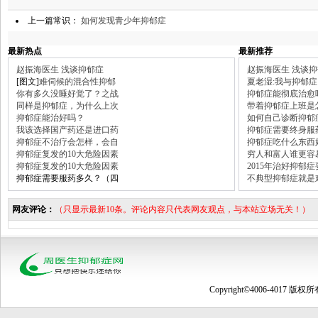
上一篇常识：
如何发现青少年抑郁症
最新热点
最新推荐
赵振海医生 浅谈抑郁症
赵振海医生 浅谈
[图文]
难伺候的混合性抑郁
夏老湿:我与抑郁症
你有多久没睡好觉了？之战
抑郁症能彻底治愈
同样是抑郁症，为什么上次
带着抑郁症上班是
抑郁症能治好吗？
如何自己诊断抑郁
我该选择国产药还是进口药
抑郁症需要终身服
抑郁症不治疗会怎样，会自
抑郁症吃什么东西
抑郁症复发的10大危险因素
穷人和富人谁更容
抑郁症复发的10大危险因素
2015年治好抑郁
抑郁症需要服药多久？（四
不典型抑郁症就是
网友评论：
（只显示最新10条。评论内容只代表网友观点，与本站立场无关！）
Copyright©4006-4017