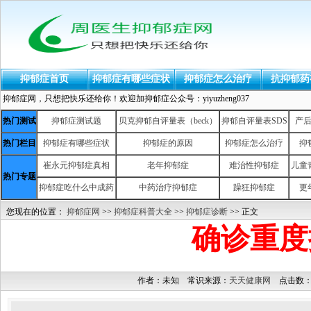
抑郁症首页
抑郁症有哪些症状
抑郁症怎么治疗
抗抑郁药
抑郁症网，只想把快乐还给你！欢迎加抑郁症公众号：yiyuzheng037
热门测试
抑郁症测试题
贝克抑郁自评量表（beck）
抑郁自评量表SDS
产
热门栏目
抑郁症有哪些症状
抑郁症的原因
抑郁症怎么治疗
抑
崔永元抑郁症真相
老年抑郁症
难治性抑郁症
儿童
热门专题
抑郁症吃什么中成药
中药治疗抑郁症
躁狂抑郁症
更
您现在的位置：
抑郁症网
>>
抑郁症科普大全
>>
抑郁症诊断
>> 正文
确诊重度
作者：未知 常识来源：
天天健康网
点击数