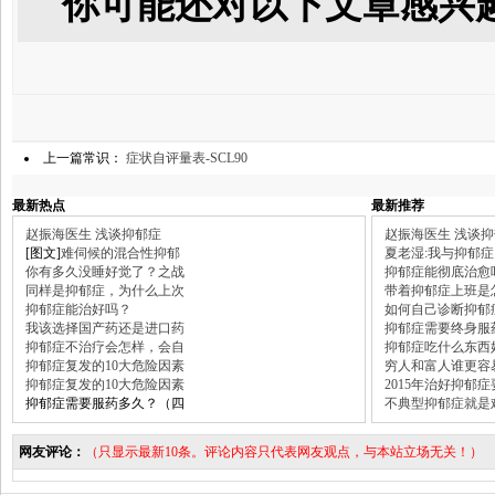
你可能还对以下文章感兴
上一篇常识：
症状自评量表-SCL90
最新热点
最新推荐
赵振海医生 浅谈抑郁症
赵振海医生 浅谈
[图文]
难伺候的混合性抑郁
夏老湿:我与抑郁症
你有多久没睡好觉了？之战
抑郁症能彻底治愈
同样是抑郁症，为什么上次
带着抑郁症上班是
抑郁症能治好吗？
如何自己诊断抑郁
我该选择国产药还是进口药
抑郁症需要终身服
抑郁症不治疗会怎样，会自
抑郁症吃什么东西
抑郁症复发的10大危险因素
穷人和富人谁更容
抑郁症复发的10大危险因素
2015年治好抑郁
抑郁症需要服药多久？（四
不典型抑郁症就是
网友评论：
（只显示最新10条。评论内容只代表网友观点，与本站立场无关！）