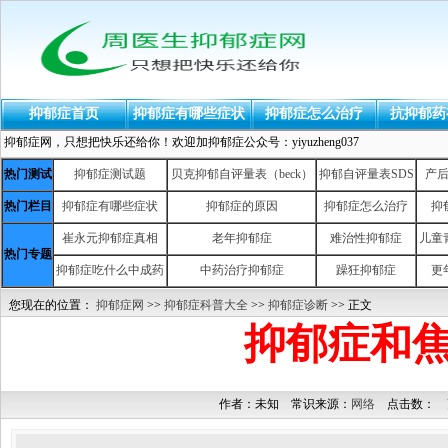
抑郁症首页
抑郁症有哪些症状
抑郁症怎么治疗
抗抑郁药
抑郁症网，只想把快乐还给你！欢迎加抑郁症公众号：yiyuzheng037
热门测试
抑郁症测试题
贝克抑郁自评量表（beck）
抑郁自评量表SDS
产
热门栏目
抑郁症有哪些症状
抑郁症的原因
抑郁症怎么治疗
抑
崔永元抑郁症真相
老年抑郁症
难治性抑郁症
儿童
热门专题
抑郁症吃什么中成药
中药治疗抑郁症
躁狂抑郁症
更
您现在的位置：
抑郁症网
>>
抑郁症科普大全
>>
抑郁症诊断
>> 正文
抑郁症和
作者：未知 常识来源：
网络
点击数：
更