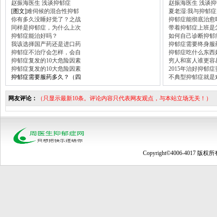
赵振海医生 浅谈抑郁症
赵振海医生 浅谈
[图文]
难伺候的混合性抑郁
夏老湿:我与抑郁症
你有多久没睡好觉了？之战
抑郁症能彻底治愈
同样是抑郁症，为什么上次
带着抑郁症上班是
抑郁症能治好吗？
如何自己诊断抑郁
我该选择国产药还是进口药
抑郁症需要终身服
抑郁症不治疗会怎样，会自
抑郁症吃什么东西
抑郁症复发的10大危险因素
穷人和富人谁更容
抑郁症复发的10大危险因素
2015年治好抑郁
抑郁症需要服药多久？（四
不典型抑郁症就是
网友评论：
（只显示最新10条。评论内容只代表网友观点，与本站立场无关！）
Copyright©4006-4017