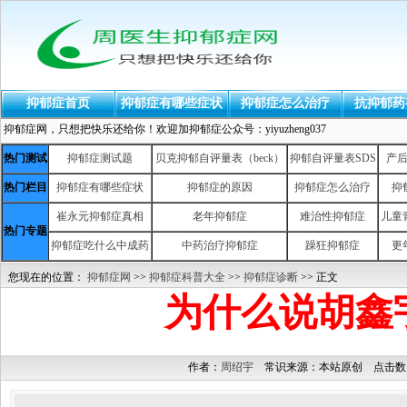
抑郁症首页
抑郁症有哪些症状
抑郁症怎么治疗
抗抑郁药
抑郁症网，只想把快乐还给你！欢迎加抑郁症公众号：yiyuzheng037
热门测试
抑郁症测试题
贝克抑郁自评量表（beck）
抑郁自评量表SDS
产
热门栏目
抑郁症有哪些症状
抑郁症的原因
抑郁症怎么治疗
抑
崔永元抑郁症真相
老年抑郁症
难治性抑郁症
儿童
热门专题
抑郁症吃什么中成药
中药治疗抑郁症
躁狂抑郁症
更
您现在的位置：
抑郁症网
>>
抑郁症科普大全
>>
抑郁症诊断
>> 正文
为什么说胡鑫
作者：
周绍宇
常识来源：本站原创 点击数