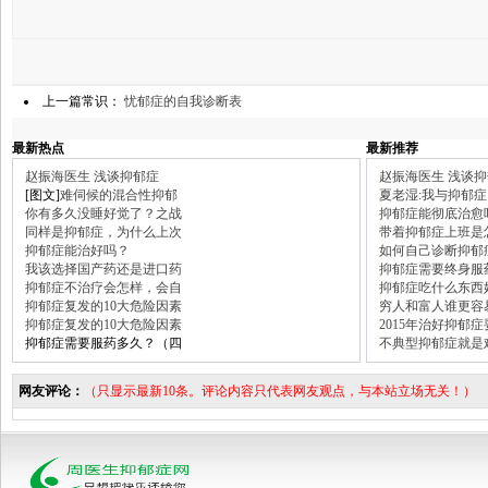
上一篇常识：
忧郁症的自我诊断表
最新热点
最新推荐
赵振海医生 浅谈抑郁症
赵振海医生 浅谈
[图文]
难伺候的混合性抑郁
夏老湿:我与抑郁症
你有多久没睡好觉了？之战
抑郁症能彻底治愈
同样是抑郁症，为什么上次
带着抑郁症上班是
抑郁症能治好吗？
如何自己诊断抑郁
我该选择国产药还是进口药
抑郁症需要终身服
抑郁症不治疗会怎样，会自
抑郁症吃什么东西
抑郁症复发的10大危险因素
穷人和富人谁更容
抑郁症复发的10大危险因素
2015年治好抑郁
抑郁症需要服药多久？（四
不典型抑郁症就是
网友评论：
（只显示最新10条。评论内容只代表网友观点，与本站立场无关！）