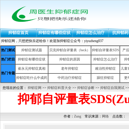
抑郁症首页
抑郁症有哪些症状
抑郁症怎么治疗
抗抑郁药
抑郁症网，只想把快乐还给你！欢迎加抑郁症公众号：yiyuzheng037
热门测试
抑郁症测试题
贝克抑郁自评量表（beck）
抑郁自评量表SDS
产
热门栏目
抑郁症有哪些症状
抑郁症的原因
抑郁症怎么治疗
抑
崔永元抑郁症真相
老年抑郁症
难治性抑郁症
儿童
热门专题
抑郁症吃什么中成药
中药治疗抑郁症
躁狂抑郁症
更
您现在的位置：
抑郁症网
>>
抑郁症科普大全
>>
抑郁症诊断
>>
抑郁症自我测试
>
抑郁自评量表SDS(Z
作者：
Zung
常识来源：
网络
点击数：