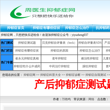
抑郁症首页
抑郁症有哪些症状
抑郁症怎么治疗
抗抑郁药
抑郁症网，只想把快乐还给你！欢迎加抑郁症公众号：yiyuzheng037
热门测试
抑郁症测试题
贝克抑郁自评量表（beck）
抑郁自评量表SDS
产
热门栏目
抑郁症有哪些症状
抑郁症的原因
抑郁症怎么治疗
抑
崔永元抑郁症真相
老年抑郁症
难治性抑郁症
儿童
热门专题
抑郁症吃什么中成药
中药治疗抑郁症
躁狂抑郁症
更
您现在的位置：
抑郁症网
>>
抑郁症科普大全
>>
抑郁症诊断
>>
抑郁症自我测试
>
产后抑郁症测试
作者：
邝艳鸣
常识来源：
网络
点击数：