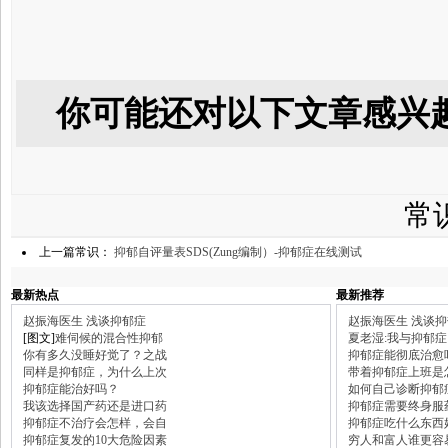
你可能还对以下文章感兴
常
上一篇常识：
抑郁自评量表SDS(Zung编制）-抑郁症在线测试
最新热点
最新推荐
赵振海医生 浅谈抑郁症
赵振海医生 浅谈
[图文]
难伺候的混合性抑郁
夏老湿:我与抑郁症
你有多久没睡好觉了？之战
抑郁症能彻底治愈
同样是抑郁症，为什么上次
带着抑郁症上班是
抑郁症能治好吗？
如何自己诊断抑郁
我该选择国产药还是进口药
抑郁症需要终身服
抑郁症不治疗会怎样，会自
抑郁症吃什么东西
抑郁症复发的10大危险因素
穷人和富人谁更容