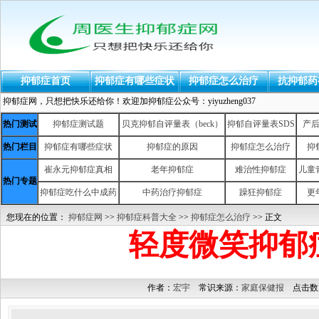
抑郁症首页
抑郁症有哪些症状
抑郁症怎么治疗
抗抑郁药
抑郁症网，只想把快乐还给你！欢迎加抑郁症公众号：yiyuzheng037
热门测试
抑郁症测试题
贝克抑郁自评量表（beck）
抑郁自评量表SDS
产
热门栏目
抑郁症有哪些症状
抑郁症的原因
抑郁症怎么治疗
抑
崔永元抑郁症真相
老年抑郁症
难治性抑郁症
儿童
热门专题
抑郁症吃什么中成药
中药治疗抑郁症
躁狂抑郁症
更
您现在的位置：
抑郁症网
>>
抑郁症科普大全
>>
抑郁症怎么治疗
>> 正文
轻度微笑抑郁
作者：
宏宇
常识来源：
家庭保健报
点击数