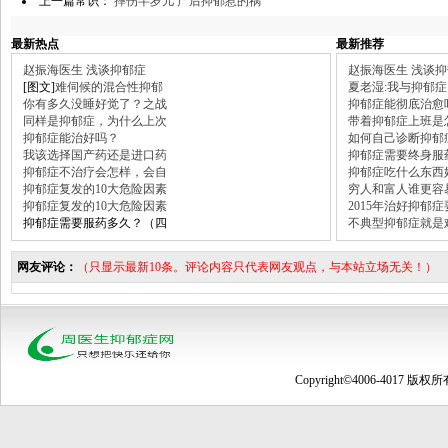
上一篇常识：
摔伤半岁儿 产后抑郁惹的祸
最新热点
最新推荐
赵振海医生 浅谈抑郁症
赵振海医生 浅谈
[图文]
难伺候的混合性抑郁
夏老湿:我与抑郁症
你有多久没睡好觉了？之战
抑郁症能彻底治愈
同样是抑郁症，为什么上次
带着抑郁症上班是
抑郁症能治好吗？
如何自己诊断抑郁
我该选择国产药还是进口药
抑郁症需要终身服
抑郁症不治疗会怎样，会自
抑郁症吃什么东西
抑郁症复发的10大危险因素
穷人和富人谁更容
抑郁症复发的10大危险因素
2015年治好抑郁
抑郁症需要服药多久？（四
不典型抑郁症就是
网友评论：
（只显示最新10条。评论内容只代表网友观点，与本站立场无关！）
Copyright©4006-4017