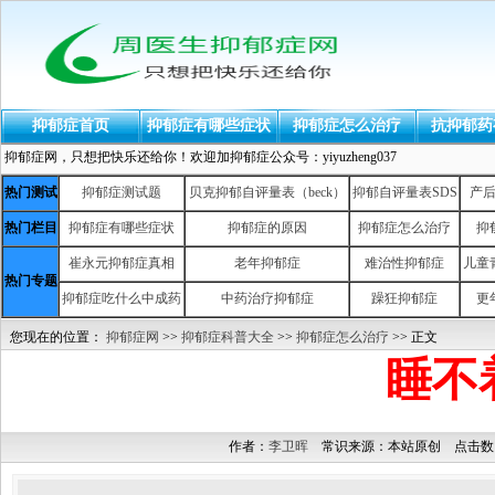
抑郁症首页
抑郁症有哪些症状
抑郁症怎么治疗
抗抑郁药
抑郁症网，只想把快乐还给你！欢迎加抑郁症公众号：yiyuzheng037
热门测试
抑郁症测试题
贝克抑郁自评量表（beck）
抑郁自评量表SDS
产
热门栏目
抑郁症有哪些症状
抑郁症的原因
抑郁症怎么治疗
抑
崔永元抑郁症真相
老年抑郁症
难治性抑郁症
儿童
热门专题
抑郁症吃什么中成药
中药治疗抑郁症
躁狂抑郁症
更
您现在的位置：
抑郁症网
>>
抑郁症科普大全
>>
抑郁症怎么治疗
>> 正文
睡不
作者：
李卫晖
常识来源：本站原创 点击数