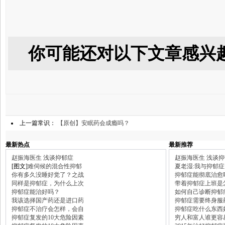
你可能还对以下文章感兴
上一篇常识：
【原创】安眠药会成瘾吗？
最新热点
最新推荐
赵振海医生 浅谈抑郁症
赵振海医生 浅谈
[图文]
难伺候的混合性抑郁
夏老湿:我与抑郁症
你有多久没睡好觉了？之战
抑郁症能彻底治愈
同样是抑郁症，为什么上次
带着抑郁症上班是
抑郁症能治好吗？
如何自己诊断抑郁
我该选择国产药还是进口药
抑郁症需要终身服
抑郁症不治疗会怎样，会自
抑郁症吃什么东西
抑郁症复发的10大危险因素
穷人和富人谁更容