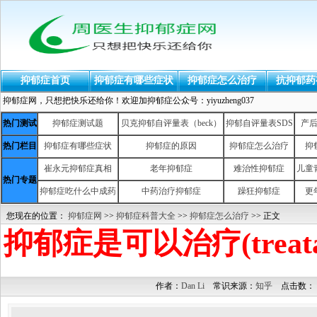
抑郁症首页
抑郁症有哪些症状
抑郁症怎么治疗
抗抑郁药
抑郁症网，只想把快乐还给你！欢迎加抑郁症公众号：yiyuzheng037
热门测试
抑郁症测试题
贝克抑郁自评量表（beck）
抑郁自评量表SDS
产
热门栏目
抑郁症有哪些症状
抑郁症的原因
抑郁症怎么治疗
抑
崔永元抑郁症真相
老年抑郁症
难治性抑郁症
儿童
热门专题
抑郁症吃什么中成药
中药治疗抑郁症
躁狂抑郁症
更
您现在的位置：
抑郁症网
>>
抑郁症科普大全
>>
抑郁症怎么治疗
>> 正文
抑郁症是可以治疗(treata
作者：
Dan Li
常识来源：
知乎
点击数：