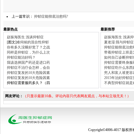
上一篇常识：
抑郁症能彻底治愈吗?
最新热点
最新推荐
赵振海医生 浅谈抑郁症
赵振海医生 浅谈
[图文]
难伺候的混合性抑郁
夏老湿:我与抑郁症
你有多久没睡好觉了？之战
抑郁症能彻底治愈
同样是抑郁症，为什么上次
带着抑郁症上班是
抑郁症能治好吗？
如何自己诊断抑郁
我该选择国产药还是进口药
抑郁症需要终身服
抑郁症不治疗会怎样，会自
抑郁症吃什么东西
抑郁症复发的10大危险因素
穷人和富人谁更容
抑郁症复发的10大危险因素
2015年治好抑郁
抑郁症需要服药多久？（四
不典型抑郁症就是
网友评论：
（只显示最新10条。评论内容只代表网友观点，与本站立场无关！）
Copyright©4006-4017