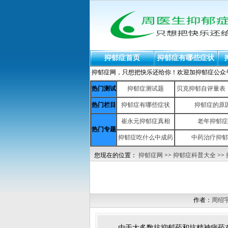
抑郁症首页
抑郁症有哪些症状
抑郁症网，只想把快乐还给你！欢迎加抑郁症公众号：yiy
热门测试
抑郁症测试题
贝克抑郁自评量表（b
热门栏目
抑郁症有哪些症状
抑郁症的原
崔永元抑郁症真相
老年抑郁症
热门专题
抑郁症吃什么中成药
中药治疗抑郁
您现在的位置：
抑郁症网
>>
抑郁症科普大全
>>
作者：
周绍
由于大多数抗抑郁药和抗精神病药