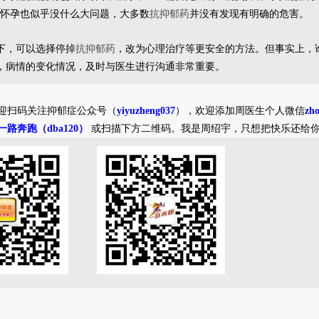
药怀孕也似乎没什么大问题，大多数
抗抑郁药
并没有发现有明确的危害。
下，可以选择停掉
抗抑郁药
，改为心理治疗等更安全的方法。但事实上，谁
，病情的变化情况，及时与医生进行沟通非常重要。
迎扫码关注抑郁症公众号（
yiyuzheng037
），欢迎添加周医生个人微信
zh
一路奔跑（dba120）
或扫描下方二维码。我是周绍宇，只想把快乐还给