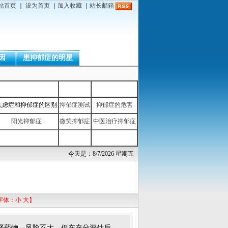
站首页
｜
设为首页
｜
加入收藏
｜
站长邮箱
因
患抑郁症的明星
焦虑症和抑郁症的区别
抑郁症测试
抑郁症的危害
阳光抑郁症
微笑抑郁症
中医治疗抑郁症
今天是：8/7/2026 星期五
字体：
小
大
】
择药物，风险不大，但在充分评估后，