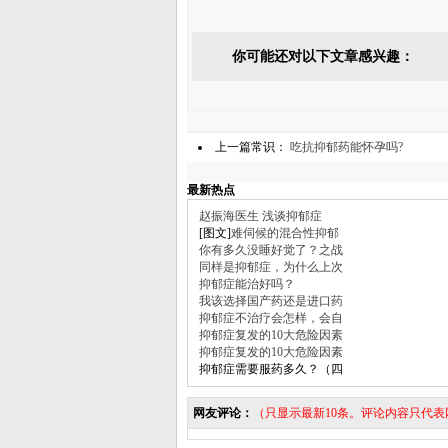
你可能还对以下文章感兴趣：
上一篇常识：
吃抗抑郁药能怀孕吗?
最新热点
赵振海医生 浅谈抑郁症
[图文]
难伺候的混合性抑郁
你有多久没睡好觉了？之战
同样是抑郁症，为什么上次
抑郁症能治好吗？
我该选择国产药还是进口药
抑郁症不治疗会怎样，会自
抑郁症复发的10大危险因素
抑郁症复发的10大危险因素
抑郁症需要服药多久？（四
网友评论：
（只显示最新10条。评论内容只代