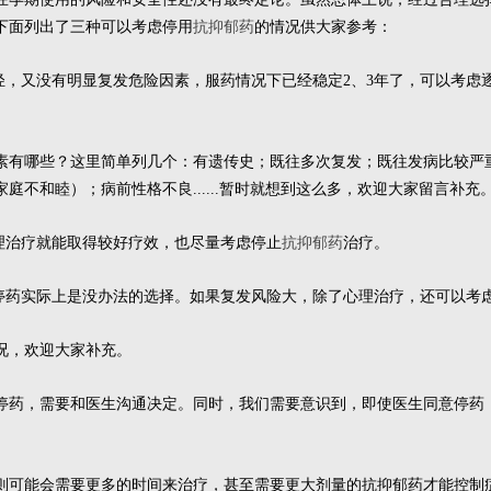
下面列出了三种可以考虑停用
抗抑郁药
的情况供大家参考：
较轻，又没有明显复发危险因素，服药情况下已经稳定2、3年了，可以考虑
素有哪些？这里简单列几个：有遗传史；既往多次复发；既往发病比较严
庭不和睦）；病前性格不良......暂时就想到这么多，欢迎大家留言补充
心理治疗就能取得较好疗效，也尽量考虑停止
抗抑郁药
治疗。
停药实际上是没办法的选择。如果复发风险大，除了心理治疗，还可以考虑
况，欢迎大家补充。
停药，需要和医生沟通决定。同时，我们需要意识到，即使医生同意停药
则可能会需要更多的时间来治疗，甚至需要更大剂量的抗抑郁药才能控制