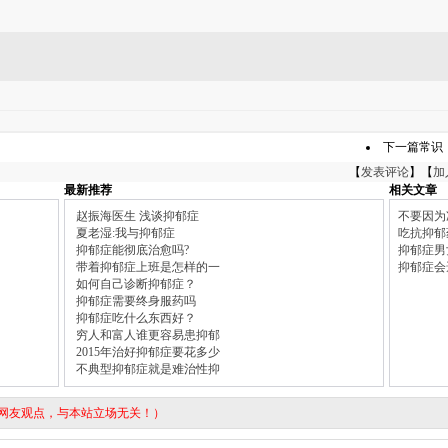
下一篇常识
【
发表评论
】【
加
最新推荐
相关文章
赵振海医生 浅谈抑郁症
不要因为
夏老湿:我与抑郁症
吃抗抑郁
抑郁症能彻底治愈吗?
抑郁症男
带着抑郁症上班是怎样的一
抑郁症会
如何自己诊断抑郁症？
抑郁症需要终身服药吗
抑郁症吃什么东西好？
穷人和富人谁更容易患抑郁
2015年治好抑郁症要花多少
不典型抑郁症就是难治性抑
表网友观点，与本站立场无关！）