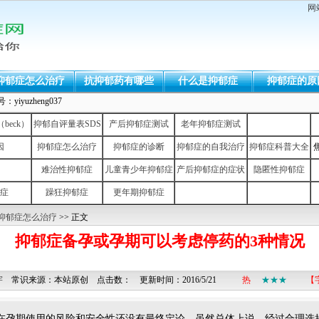
网
抑郁症怎么治疗
抗抑郁药有哪些
什么是抑郁症
抑郁症的原
uzheng037
eck）
抑郁自评量表SDS
产后抑郁症测试
老年抑郁症测试
因
抑郁症怎么治疗
抑郁症的诊断
抑郁症的自我治疗
抑郁症科普大全
难治性抑郁症
儿童青少年抑郁症
产后抑郁症的症状
隐匿性抑郁症
症
躁狂抑郁症
更年期抑郁症
抑郁症怎么治疗
>> 正文
抑郁症备孕或孕期可以考虑停药的3种情况
宇
常识来源：本站原创 点击数：
更新时间：2016/5/21
热
★★★
【
在孕期使用的风险和安全性还没有最终定论。虽然总体上说，经过合理选