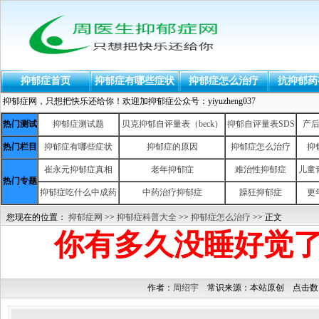
抑郁症首页
抑郁症有哪些症状
抑郁症怎么治疗
抗抑郁药
抑郁症网，只想把快乐还给你！欢迎加抑郁症公众号：yiyuzheng037
热门测试
抑郁症测试题
贝克抑郁自评量表（beck）
抑郁自评量表SDS
产
热门栏目
抑郁症有哪些症状
抑郁症的原因
抑郁症怎么治疗
抑
崔永元抑郁症真相
老年抑郁症
难治性抑郁症
儿童
热门专题
抑郁症吃什么中成药
中药治疗抑郁症
躁狂抑郁症
更
您现在的位置：
抑郁症网
>>
抑郁症科普大全
>>
抑郁症怎么治疗
>> 正文
你有多久没睡好觉
作者：
周绍宇
常识来源：本站原创 点击数