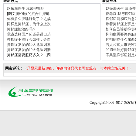
最新热点
最新推荐
赵振海医生 浅谈抑郁症
赵振海医生 浅谈
[图文]
难伺候的混合性抑郁
夏老湿:我与抑郁症
你有多久没睡好觉了？之战
抑郁症能彻底治愈
同样是抑郁症，为什么上次
带着抑郁症上班是
抑郁症能治好吗？
如何自己诊断抑郁
我该选择国产药还是进口药
抑郁症需要终身服
抑郁症不治疗会怎样，会自
抑郁症吃什么东西
抑郁症复发的10大危险因素
穷人和富人谁更容
抑郁症复发的10大危险因素
2015年治好抑郁
抑郁症需要服药多久？（四
不典型抑郁症就是
网友评论：
（只显示最新10条。评论内容只代表网友观点，与本站立场无关！）
Copyright©4006-4017