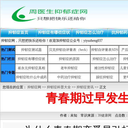
抑郁症首页
抑郁症有哪些症状
抑郁症怎么治疗
抗抑郁药
抑郁症网，只想把快乐还给你！欢迎加抑郁症公众号：yiyuzheng037
热门测试
抑郁症测试题
贝克抑郁自评量表（beck）
抑郁自评量表SDS
产
热门栏目
抑郁症有哪些症状
抑郁症的原因
抑郁症怎么治疗
抑
崔永元抑郁症真相
老年抑郁症
难治性抑郁症
儿童
热门专题
抑郁症吃什么中成药
中药治疗抑郁症
躁狂抑郁症
更
您现在的位置：
抑郁症网
>>
抑郁症科普大全
>>
抑郁症资讯
>> 正文
青春期过早发
作者：未知 常识来源：
39健康网
点击数