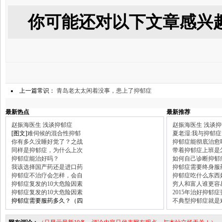
你可能还对以下文章感兴
上一篇常识：
青岛老太太闲着没事，患上了抑郁症
最新热点
最新推荐
赵振海医生 浅谈抑郁症
赵振海医生 浅谈
[图文]
难伺候的混合性抑郁
夏老湿:我与抑郁症
你有多久没睡好觉了？之战
抑郁症能彻底治愈
同样是抑郁症，为什么上次
带着抑郁症上班是
抑郁症能治好吗？
如何自己诊断抑郁
我该选择国产药还是进口药
抑郁症需要终身服
抑郁症不治疗会怎样，会自
抑郁症吃什么东西
抑郁症复发的10大危险因素
穷人和富人谁更容
抑郁症复发的10大危险因素
2015年治好抑郁
抑郁症需要服药多久？（四
不典型抑郁症就是