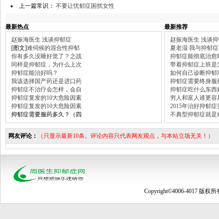
上一篇常识：
不要让忧郁症困扰女性
最新热点
最新推荐
赵振海医生 浅谈抑郁症
赵振海医生 浅谈
[图文]
难伺候的混合性抑郁
夏老湿:我与抑郁症
你有多久没睡好觉了？之战
抑郁症能彻底治愈
同样是抑郁症，为什么上次
带着抑郁症上班是
抑郁症能治好吗？
如何自己诊断抑郁
我该选择国产药还是进口药
抑郁症需要终身服
抑郁症不治疗会怎样，会自
抑郁症吃什么东西
抑郁症复发的10大危险因素
穷人和富人谁更容
抑郁症复发的10大危险因素
2015年治好抑郁
抑郁症需要服药多久？（四
不典型抑郁症就是
网友评论：
（只显示最新10条。评论内容只代表网友观点，与本站立场无关！）
Copyright©4006-4017