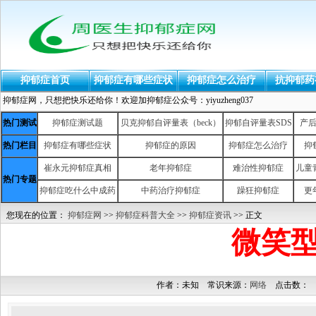
抑郁症首页
抑郁症有哪些症状
抑郁症怎么治疗
抗抑郁药
抑郁症网，只想把快乐还给你！欢迎加抑郁症公众号：yiyuzheng037
热门测试
抑郁症测试题
贝克抑郁自评量表（beck）
抑郁自评量表SDS
产
热门栏目
抑郁症有哪些症状
抑郁症的原因
抑郁症怎么治疗
抑
崔永元抑郁症真相
老年抑郁症
难治性抑郁症
儿童
热门专题
抑郁症吃什么中成药
中药治疗抑郁症
躁狂抑郁症
更
您现在的位置：
抑郁症网
>>
抑郁症科普大全
>>
抑郁症资讯
>> 正文
微笑
作者：未知 常识来源：
网络
点击数：