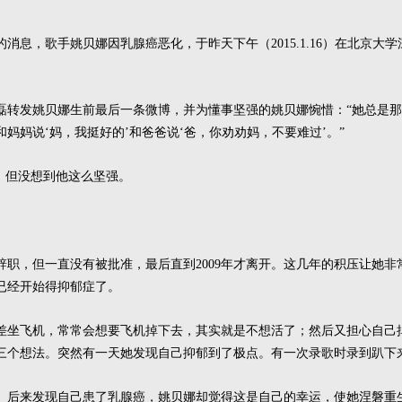
消息，歌手姚贝娜因乳腺癌恶化，于昨天下午（2015.1.16）在北京大
磊转发姚贝娜生前最后一条微博，并为懂事坚强的姚贝娜惋惜：“她总是那
妈妈说‘妈，我挺好的’和爸爸说‘爸，你劝劝妈，不要难过’。”
，但没想到他这么坚强。
要辞职，但一直没有被批准，最后直到2009年才离开。这几年的积压让她
已经开始得抑郁症了。
差坐飞机，常常会想要飞机掉下去，其实就是不想活了；然后又担心自己
三个想法。突然有一天她发现自己抑郁到了极点。有一次录歌时录到趴下
。后来发现自己患了乳腺癌，姚贝娜却觉得这是自己的幸运，使她涅磐重