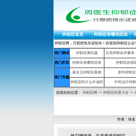
抑郁症首页
抑郁症有哪些症状
抑郁症网，只想把快乐还给你！欢迎加抑郁症公众号：yiy
热门测试
抑郁症测试题
贝克抑郁自评量表（b
热门栏目
抑郁症有哪些症状
抑郁症的原
崔永元抑郁症真相
老年抑郁症
热门专题
抑郁症吃什么中成药
中药治疗抑郁
您现在的位置：
抑郁症网
>>
抑郁症科普大全
>>
作者：佚名
姚贝娜病逝，生前曾患抑郁症。