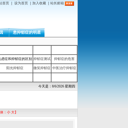
站首页
｜
设为首页
｜
加入收藏
｜
站长邮箱
因
患抑郁症的明星
焦虑症和抑郁症的区别
抑郁症测试
抑郁症的危害
阳光抑郁症
微笑抑郁症
中医治疗抑郁症
今天是：8/6/2026 星期四
体：
小
大
】