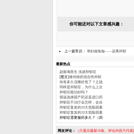
你可能还对以下文章感兴趣：
上一篇常识：
孕妇做瑜伽——远离抑郁
最新热点
赵振海医生 浅谈抑郁症
[图文]
难伺候的混合性抑郁
你有多久没睡好觉了？之战
同样是抑郁症，为什么上次
抑郁症能治好吗？
我该选择国产药还是进口药
抑郁症不治疗会怎样，会自
抑郁症复发的10大危险因素
抑郁症复发的10大危险因素
抑郁症需要服药多久？（四
网友评论：
（只显示最新10条。评论内容只代