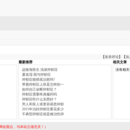
【
发表评论
】【
加
最新推荐
相关文章
赵振海医生 浅谈抑郁症
没有相关
夏老湿:我与抑郁症
抑郁症能彻底治愈吗?
带着抑郁症上班是怎样的一
如何自己诊断抑郁症？
抑郁症需要终身服药吗
抑郁症吃什么东西好？
穷人和富人谁更容易患抑郁
2015年治好抑郁症要花多少
不典型抑郁症就是难治性抑
表网友观点，与本站立场无关！）