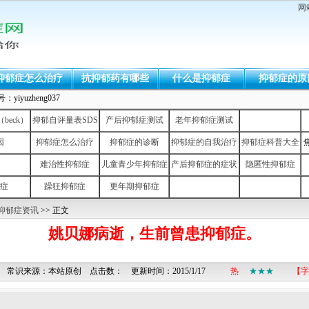
网
抑郁症怎么治疗
抗抑郁药有哪些
什么是抑郁症
抑郁症的原
uzheng037
eck）
抑郁自评量表SDS
产后抑郁症测试
老年抑郁症测试
因
抑郁症怎么治疗
抑郁症的诊断
抑郁症的自我治疗
抑郁症科普大全
难治性抑郁症
儿童青少年抑郁症
产后抑郁症的症状
隐匿性抑郁症
症
躁狂抑郁症
更年期抑郁症
抑郁症资讯
>> 正文
姚贝娜病逝，生前曾患抑郁症。
 常识来源：本站原创 点击数：
更新时间：2015/1/17
热
★★★
【字