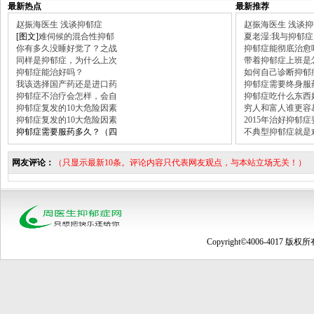
最新热点
最新推荐
赵振海医生 浅谈抑郁症
赵振海医生 浅谈
[图文]
难伺候的混合性抑郁
夏老湿:我与抑郁症
你有多久没睡好觉了？之战
抑郁症能彻底治愈
同样是抑郁症，为什么上次
带着抑郁症上班是
抑郁症能治好吗？
如何自己诊断抑郁
我该选择国产药还是进口药
抑郁症需要终身服
抑郁症不治疗会怎样，会自
抑郁症吃什么东西
抑郁症复发的10大危险因素
穷人和富人谁更容
抑郁症复发的10大危险因素
2015年治好抑郁
抑郁症需要服药多久？（四
不典型抑郁症就是
网友评论：
（只显示最新10条。评论内容只代表网友观点，与本站立场无关！）
Copyright©4006-4017