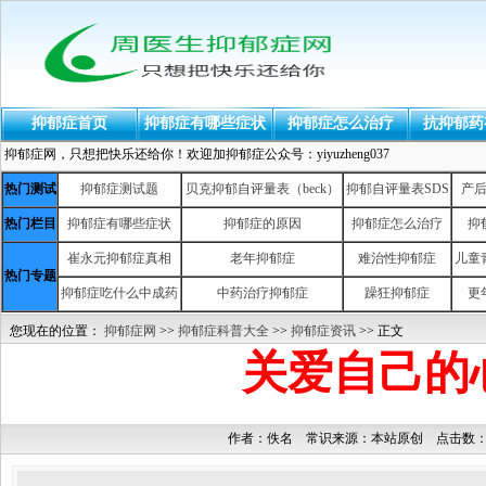
抑郁症首页
抑郁症有哪些症状
抑郁症怎么治疗
抗抑郁药
抑郁症网，只想把快乐还给你！欢迎加抑郁症公众号：yiyuzheng037
热门测试
抑郁症测试题
贝克抑郁自评量表（beck）
抑郁自评量表SDS
产
热门栏目
抑郁症有哪些症状
抑郁症的原因
抑郁症怎么治疗
抑
崔永元抑郁症真相
老年抑郁症
难治性抑郁症
儿童
热门专题
抑郁症吃什么中成药
中药治疗抑郁症
躁狂抑郁症
更
您现在的位置：
抑郁症网
>>
抑郁症科普大全
>>
抑郁症资讯
>> 正文
关爱自己的
作者：佚名 常识来源：本站原创 点击数