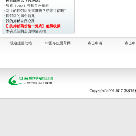
·
抑郁症测试（共20题）
·
贝克（beck）抑郁自评量表
·
网上的抑郁症测试准吗？结果可信吗?
·
抑郁症的10个前兆
·
我的抑郁自疗心路
·
〖抗抑郁药价格一览表〗值得收藏
·
木碗总结的走出抑郁20招
·
ICD 10 抑郁发作的诊断标准
·
微笑性抑郁症测试
强迫症援助站
中国冬虫夏草网
点击申请
点击申
Copyright©4006-4017