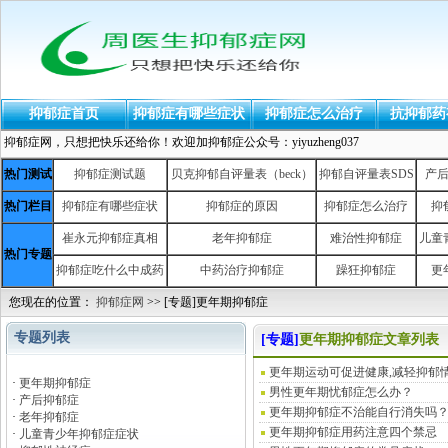
抑郁症首页
抑郁症有哪些症状
抑郁症怎么治疗
抗抑郁药
抑郁症网，只想把快乐还给你！欢迎加抑郁症公众号：yiyuzheng037
热门测试
抑郁症测试题
贝克抑郁自评量表（beck）
抑郁自评量表SDS
产
热门栏目
抑郁症有哪些症状
抑郁症的原因
抑郁症怎么治疗
抑
崔永元抑郁症真相
老年抑郁症
难治性抑郁症
儿童
热门专题
抑郁症吃什么中成药
中药治疗抑郁症
躁狂抑郁症
更
您现在的位置：
抑郁症网
>> [专题]更年期抑郁症
专题列表
[专题]
更年期抑郁症文章列表
更年期运动可促进健康,减轻抑郁
·
更年期抑郁症
男性更年期忧郁症怎么办？
·
产后抑郁症
更年期抑郁症不治能自行消失吗
·
老年抑郁症
更年期抑郁症用药注意四个禁忌
·
儿童青少年抑郁症症状