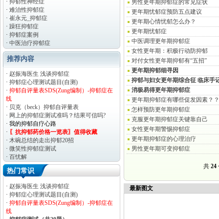
·
抑郁性神经症
男性更年期抑郁症的常见症状
·
难治性抑郁症
更年期忧郁症预防五点建议
·
崔永元_抑郁症
更年期心情忧郁怎么办？
·
躁狂抑郁症
更年期忧郁症
·
抑郁症案例
中医调理更年期抑郁症
·
中医治疗抑郁症
女性更年期：积极行动防抑郁
推荐内容
对付女性更年期抑郁有“五招”
更年期抑郁细寻因
·
赵振海医生 浅谈抑郁症
抑郁与妇女更年期综合征 临床手
·
抑郁症心理测试题目(自测)
消极易得更年期抑郁症
·
抑郁自评量表SDS(Zung编制）-抑郁症在
线
更年期抑郁症有哪些促发因素？
·
贝克（beck）抑郁自评量表
怎样预防更年期抑郁症
·
网上的抑郁症测试准吗？结果可信吗?
克服更年期抑郁症关键靠自己
·
我的抑郁自疗心路
女性更年期警惕抑郁症
·
〖抗抑郁药价格一览表〗值得收藏
更年期抑郁症的心理治疗
·
木碗总结的走出抑郁20招
·
微笑性抑郁症测试
男性更年期可变抑郁症
·
百忧解
·
2015年治好抑郁症要花多少钱？
共
24
热门常识
·
黛力新（黛安神）使用说明要点
·
赵振海医生 浅谈抑郁症
最新图文
·
抑郁症心理测试题目(自测)
·
抑郁自评量表SDS(Zung编制）-抑郁症在
线