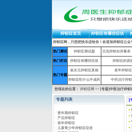
抑郁症首页
抑郁症有哪些症状
抑郁症网，只想把快乐还给你！欢迎加抑郁症公众号：yiy
热门测试
抑郁症测试题
贝克抑郁自评量表（b
热门栏目
抑郁症有哪些症状
抑郁症的原
崔永元抑郁症真相
老年抑郁症
热门专题
抑郁症吃什么中成药
中药治疗抑郁
您现在的位置：
抑郁症网
>> [专题]中医治疗抑郁
专题列表
[
·
更年期抑郁症
·
产后抑郁症
·
老年抑郁症
·
儿童青少年抑郁症症状