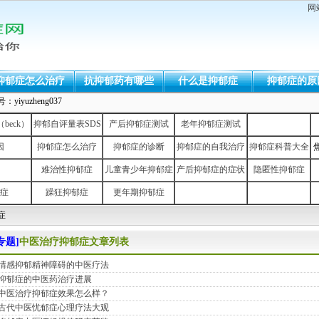
网
抑郁症怎么治疗
抗抑郁药有哪些
什么是抑郁症
抑郁症的原
uzheng037
eck）
抑郁自评量表SDS
产后抑郁症测试
老年抑郁症测试
因
抑郁症怎么治疗
抑郁症的诊断
抑郁症的自我治疗
抑郁症科普大全
难治性抑郁症
儿童青少年抑郁症
产后抑郁症的症状
隐匿性抑郁症
症
躁狂抑郁症
更年期抑郁症
症
专题]
中医治疗抑郁症文章列表
情感抑郁精神障碍的中医疗法
抑郁症的中医药治疗进展
中医治疗抑郁症效果怎么样？
古代中医忧郁症心理疗法大观