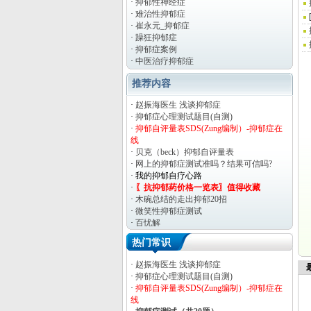
·
抑郁性神经症
·
难治性抑郁症
·
崔永元_抑郁症
·
躁狂抑郁症
·
抑郁症案例
·
中医治疗抑郁症
推荐内容
·
赵振海医生 浅谈抑郁症
·
抑郁症心理测试题目(自测)
·
抑郁自评量表SDS(Zung编制）-抑郁症在
线
·
贝克（beck）抑郁自评量表
·
网上的抑郁症测试准吗？结果可信吗?
·
我的抑郁自疗心路
·
〖抗抑郁药价格一览表〗值得收藏
·
木碗总结的走出抑郁20招
·
微笑性抑郁症测试
·
百忧解
·
2015年治好抑郁症要花多少钱？
热门常识
·
黛力新（黛安神）使用说明要点
·
赵振海医生 浅谈抑郁症
最
·
抑郁症心理测试题目(自测)
·
抑郁自评量表SDS(Zung编制）-抑郁症在
线