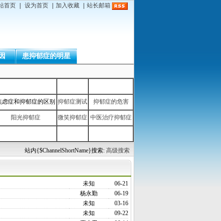
站首页
｜
设为首页
｜
加入收藏
｜
站长邮箱
因
患抑郁症的明星
焦虑症和抑郁症的区别
抑郁症测试
抑郁症的危害
阳光抑郁症
微笑抑郁症
中医治疗抑郁症
站内{$ChannelShortName}搜索:
高级搜索
未知
06-21
杨永勤
06-19
未知
03-16
未知
09-22