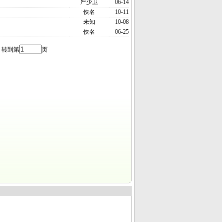
严少卫
06-14
佚名
10-11
未知
10-08
佚名
06-25
 转到第
页