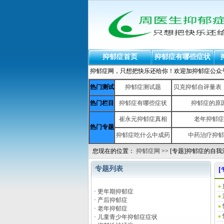
抑郁症首页
抑郁症有哪些症状
抑郁症网，只想把快乐还给你！欢迎加抑郁症公众号：yiy
热门测试
抑郁症测试题
贝克抑郁自评量表（b
热门栏目
抑郁症有哪些症状
抑郁症的原
崔永元抑郁症真相
老年抑郁症
热门专题
抑郁症吃什么中成药
中药治疗抑郁
您现在的位置：
抑郁症网
>> [专题]抑郁症的自
专题列表
[
·
更年期抑郁症
·
产后抑郁症
·
老年抑郁症
·
儿童青少年抑郁症症状