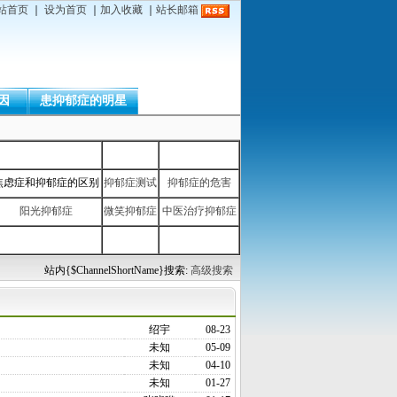
站首页
｜
设为首页
｜
加入收藏
｜
站长邮箱
因
患抑郁症的明星
焦虑症和抑郁症的区别
抑郁症测试
抑郁症的危害
阳光抑郁症
微笑抑郁症
中医治疗抑郁症
站内{$ChannelShortName}搜索:
高级搜索
绍宇
08-23
未知
05-09
未知
04-10
未知
01-27