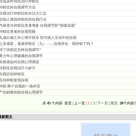
自我及时强化治疗抑郁症
抑郁症的自我调节方法
自我治疗抑郁症的办法大汇总
职场人摆脱抑郁症的自我疗法
气候变冷抑郁症患者增多 自我调节防“情绪流感”
抑郁症患者的自我照顾
九成白领工作心理不快乐 找与他人互动中的自我
心灵感冒，漫谈抑郁症（九）——自我评估：我抑郁了吗？
得了忧郁症怎样自我调节?
青少年心理健康的自我调节
失眠者如何自我心理调适
忧郁症自我治疗小妙方
自我识别抑郁症
告别抑郁发现自我
抑郁 两个自我的一场对话
产后妈咪忧郁自我心理调节
共
45
个内容 首页 | 上一页 |
1
2
3
|
下一页
|
尾页
20
个内容/
新图文