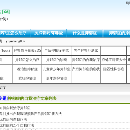
网
抑郁症怎么治疗
抗抑郁药有哪些
什么是抑郁症
抑郁症的原
uzheng037
eck）
抑郁自评量表SDS
产后抑郁症测试
老年抑郁症测试
因
抑郁症怎么治疗
抑郁症的诊断
抑郁症的自我治疗
抑郁症科普大全
难治性抑郁症
儿童青少年抑郁症
产后抑郁症的症状
隐匿性抑郁症
症
躁狂抑郁症
更年期抑郁症
我治疗
专题]
抑郁症的自我治疗文章列表
如何自我治疗抑郁症
深圳推出自我调理预防产后抑郁症新方法
忧郁症的自我疗法
忧郁症的25个自我疗法