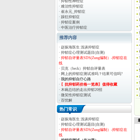
·
抑郁性神经症
·
难治性抑郁症
·
崔永元_抑郁症
·
躁狂抑郁症
·
抑郁症案例
·
中医治疗抑郁症
推荐内容
·
赵振海医生 浅谈抑郁症
·
抑郁症心理测试题目(自测)
·
抑郁自评量表SDS(Zung编制）-抑郁症在
线
·
贝克（beck）抑郁自评量表
·
网上的抑郁症测试准吗？结果可信吗?
·
我的抑郁自疗心路
·
〖抗抑郁药价格一览表〗值得收藏
·
木碗总结的走出抑郁20招
·
微笑性抑郁症测试
·
百忧解
·
2015年治好抑郁症要花多少钱？
热门常识
·
黛力新（黛安神）使用说明要点
·
赵振海医生 浅谈抑郁症
最
·
抑郁症心理测试题目(自测)
·
抑郁自评量表SDS(Zung编制）-抑郁症在
线