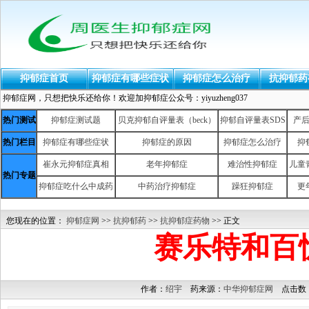
抑郁症首页
抑郁症有哪些症状
抑郁症怎么治疗
抗抑郁药
抑郁症网，只想把快乐还给你！欢迎加抑郁症公众号：yiyuzheng037
热门测试
抑郁症测试题
贝克抑郁自评量表（beck）
抑郁自评量表SDS
产
热门栏目
抑郁症有哪些症状
抑郁症的原因
抑郁症怎么治疗
抑
崔永元抑郁症真相
老年抑郁症
难治性抑郁症
儿童
热门专题
抑郁症吃什么中成药
中药治疗抑郁症
躁狂抑郁症
更
您现在的位置：
抑郁症网
>>
抗抑郁药
>>
抗抑郁症药物
>> 正文
赛乐特和百
作者：
绍宇
药来源：
中华抑郁症网
点击数