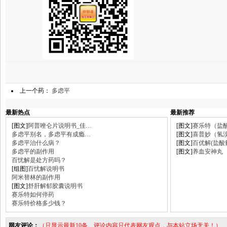
上一个药：
多虑平
最新热点
最新推荐
[图文]
阿普唑仑片说明书_佳…
[图文]
赛乐特（盐
多虑平别名，多虑平有成瘾…
[图文]
喜普妙（氢
多虑平治什么病？
[图文]
百优解(盐酸
多虑平的副作用
[图文]
养血安神丸
百忧解是处方药吗？
[组图]
百忧解说明书
阿米替林的副作用
[图文]
舒肝解郁胶囊说明书
赛乐特如何停药
赛乐特价格多少钱？
网友评论：
（只显示最新10条。评论内容只代表网友观点，与本站立场无关！）