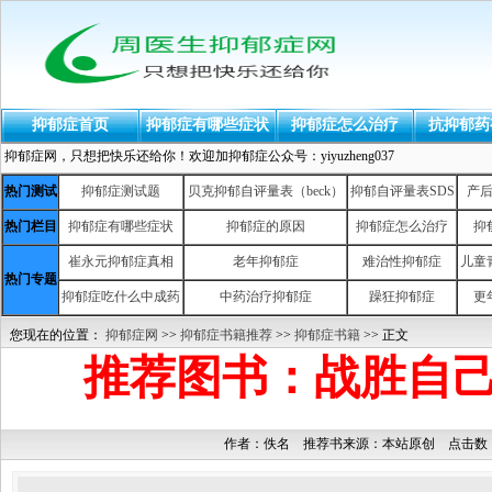
抑郁症首页
抑郁症有哪些症状
抑郁症怎么治疗
抗抑郁药
抑郁症网，只想把快乐还给你！欢迎加抑郁症公众号：yiyuzheng037
热门测试
抑郁症测试题
贝克抑郁自评量表（beck）
抑郁自评量表SDS
产
热门栏目
抑郁症有哪些症状
抑郁症的原因
抑郁症怎么治疗
抑
崔永元抑郁症真相
老年抑郁症
难治性抑郁症
儿童
热门专题
抑郁症吃什么中成药
中药治疗抑郁症
躁狂抑郁症
更
您现在的位置：
抑郁症网
>>
抑郁症书籍推荐
>>
抑郁症书籍
>> 正文
推荐图书：战胜自
作者：佚名 推荐书来源：本站原创 点击数