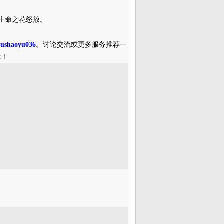
生命之花怒放。
oushaoyu036
。讨论交流或更多服务推荐一
你！