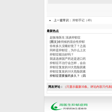
上一篇常识：
抑郁手记（49）
最新热点
赵振海医生 浅谈抑郁症
[图文]
难伺候的混合性抑郁
你有多久没睡好觉了？之战
同样是抑郁症，为什么上次
抑郁症能治好吗？
我该选择国产药还是进口药
抑郁症不治疗会怎样，会自
抑郁症复发的10大危险因素
抑郁症复发的10大危险因素
抑郁症需要服药多久？（四
网友评论：
（只显示最新10条。评论内容只代