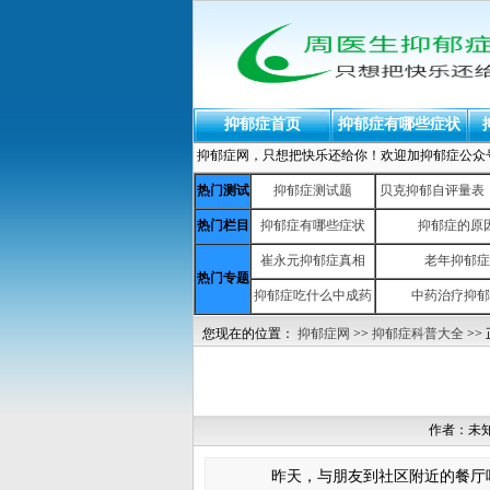
抑郁症首页
抑郁症有哪些症状
抑郁症网，只想把快乐还给你！欢迎加抑郁症公众号：yiy
热门测试
抑郁症测试题
贝克抑郁自评量表（b
热门栏目
抑郁症有哪些症状
抑郁症的原
崔永元抑郁症真相
老年抑郁症
热门专题
抑郁症吃什么中成药
中药治疗抑郁
您现在的位置：
抑郁症网
>>
抑郁症科普大全
>>
作者：未
昨天，与朋友到社区附近的餐厅吃饭，