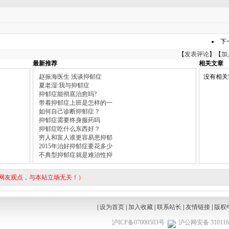
下
【
发表评论
】【
加
最新推荐
相关文章
赵振海医生 浅谈抑郁症
没有相关
夏老湿:我与抑郁症
抑郁症能彻底治愈吗?
带着抑郁症上班是怎样的一
如何自己诊断抑郁症？
抑郁症需要终身服药吗
抑郁症吃什么东西好？
穷人和富人谁更容易患抑郁
2015年治好抑郁症要花多少
不典型抑郁症就是难治性抑
表网友观点，与本站立场无关！）
|
设为首页
|
加入收藏
|
联系站长
|
友情链接
|
版权
沪ICP备07000503号
沪公网安备 3101160