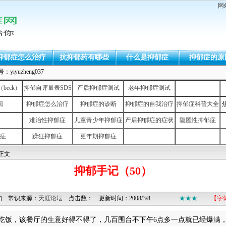
网
抑郁症怎么治疗
抗抑郁药有哪些
什么是抑郁症
抑郁症的原
uzheng037
eck）
抑郁自评量表SDS
产后抑郁症测试
老年抑郁症测试
因
抑郁症怎么治疗
抑郁症的诊断
抑郁症的自我治疗
抑郁症科普大全
难治性抑郁症
儿童青少年抑郁症
产后抑郁症的症状
隐匿性抑郁症
症
躁狂抑郁症
更年期抑郁症
 正文
抑郁手记（50）
知 常识来源：
天涯论坛
点击数：
更新时间：2008/3/8
★★★
【字
该餐厅的生意好得不得了，几百围台不下午6点多一点就已经爆满，