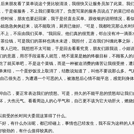
，后来朋友看了菜单说这个煲比较清淡，我很快又
让服务员加了此菜。我
上，于是催服务，不上我们要取消了。负责写菜的服务员说点了的菜已经
了些时
候，朋友也要赶回家，我于是径直去买单。跟收银的说明情况，看
小姐急急匆匆赶来，说不能取消，厨房已做好。“可是，我都吃完那么长时
跟不上，不应由我们买单。”我回应。他们真的很荒唐，邻台没有冲一滴茶
了茶位钱，可是我们的茶杯也滴水未进，我拒付，正在我们纠缠此事之际
，客人已吃。我想想不太可能，于是回去看看究竟，朋友们跟我说，小姐
们的意愿，用尽手段逼客人就范，绝不退菜是她的终极目标，不顾客人的
吃了就买单吧，不是这个菜钱，而是一种被迫消费的痛苦让我很受挫，遭
单来结，一个蛋炒饭没上取消了，结数说知道了，叫他不要说那么多。气
己很失态，为遭遇一个可恶的人，被激怒后心情不能平息，感觉到身体
，要正常表达我们的愤怒。可是，持久的不能平息的愤怒却让我们自
坏，大伤元气。看看周边人的心平气和，自己更不该为它大动肝火，燃烧
前受的长时间大委屈这算得了什么。
好，有什么办法呢，都已经碰上，事情也已经发生，我不应为这样的人
较劲的，有什么值得较真的。