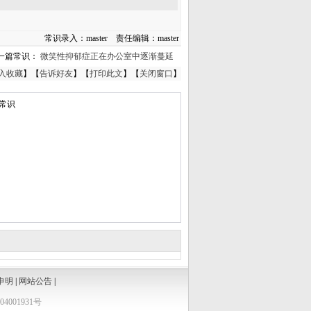
常识录入：master 责任编辑：master
一篇常识：
微笑性抑郁症正在办公室中逐渐蔓延
入收藏
】【
告诉好友
】【
打印此文
】【
关闭窗口
】
常识
申明
|
网站公告
|
4001931号