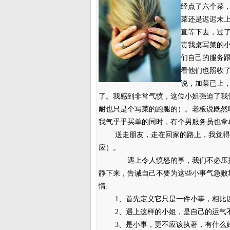
经点了六个菜
菜还是迟迟未
直等下去，过
责我桌写菜的
们自己的服务
看他们也照收
说，加菜已上
了。我感到非常气愤，这位小姐强迫了我
耐也只是个写菜的跑腿的）。老板说既然
我气乎乎买单的同时，有个男服务员也拿
送走朋友，走在回家的路上，我觉得自
应）。
遇上令人愤怒的事，我们不必压抑自己
静下来，告诫自己不要为这些小事气急败
情:
1、首先定义它只是一件小事，相比以
2、遇上这样的小姐，是自己的运气不
3、是小事，更不应该执著，有什么好