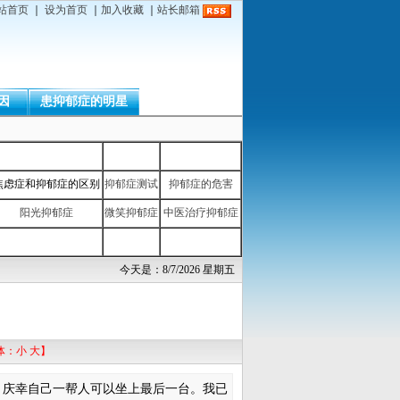
站首页
｜
设为首页
｜
加入收藏
｜
站长邮箱
因
患抑郁症的明星
焦虑症和抑郁症的区别
抑郁症测试
抑郁症的危害
阳光抑郁症
微笑抑郁症
中医治疗抑郁症
今天是：8/7/2026 星期五
体：
小
大
】
庆幸自己一帮人可以坐上最后一台。我已