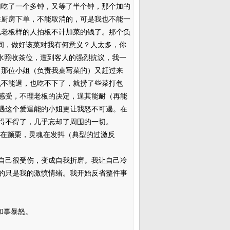
们吃了一个多钟，又等了半个钟，那个加的
在厨房下单，不能取消的，可是我也不能一
似老板样的人拍板不计加菜的钱了。那个负
间，做好该菜对我有何意义？人太多，你
水照收茶位，遭到客人的强烈抗议，我一
，那位小姐（负责我桌写菜的）又赶过来
说不能退，也吃不下了，就捞了些菜打包
感受，不理老板的决定，逞其能耐（再能
遇这个爱逞能的小姐更让我怒不可遏。在
得不得了，几乎忘却了周围的一切。
在颤栗，灵魂在发抖（典型的过激反
己很受伤，变成自我折磨。我让自己冷
的只是我的激愤情绪。我开始反省整件事
和事暴怒。