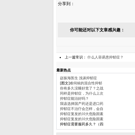
分享到：
你可能还对以下文章感兴趣：
上一篇常识：
什么人容易患抑郁症？
最新热点
赵振海医生 浅谈抑郁症
[图文]
难伺候的混合性抑郁
你有多久没睡好觉了？之战
同样是抑郁症，为什么上次
抑郁症能治好吗？
我该选择国产药还是进口药
抑郁症不治疗会怎样，会自
抑郁症复发的10大危险因素
抑郁症复发的10大危险因素
抑郁症需要服药多久？（四