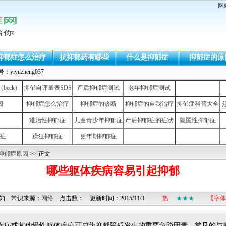
网
抑郁症怎么治疗
抗抑郁药有哪些
什么是抑郁症
抑郁症的原
uzheng037
eck）
抑郁自评量表SDS
产后抑郁症测试
老年抑郁症测试
因
抑郁症怎么治疗
抑郁症的诊断
抑郁症的自我治疗
抑郁症科普大全
难治性抑郁症
儿童青少年抑郁症
产后抑郁症的症状
隐匿性抑郁症
症
躁狂抑郁症
更年期抑郁症
抑郁症原因
>> 正文
哪些躯体疾病容易引起抑郁
知 常识来源：
网络
点击数：
更新时间：2015/11/3
热
★★★
【字体
疾病或其他慢性躯体疾病可成为抑郁障碍发生的重要危险因素。常见的与