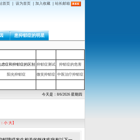
站首页
｜
设为首页
｜
加入收藏
｜
站长邮箱
因
患抑郁症的明星
焦虑症和抑郁症的区别
抑郁症测试
抑郁症的危害
阳光抑郁症
微笑抑郁症
中医治疗抑郁症
今天是：8/6/2026 星期四
：
小
大
】
抑郁障碍发生相关的躯体疾病有以下一