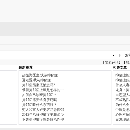
下一篇
【
发表评论
】【
加
最新推荐
相关文章
赵振海医生 浅谈抑郁症
抑郁症能
夏老湿:我与抑郁症
抑郁症的
抑郁症能彻底治愈吗?
什么人容
带着抑郁症上班是怎样的一
龙舟：抑
如何自己诊断抑郁症？
自恋型人
抑郁症需要终身服药吗
不成熟性
抑郁症吃什么东西好？
为什么会
穷人和富人谁更容易患抑郁
中医是怎
2015年治好抑郁症要花多少
心理不适
不典型抑郁症就是难治性抑
日发现躁