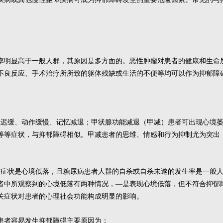
率明显高于一般人群，其原因是多方面的。恶性肿瘤对患者的健康和生命
不良反应、手术治疗所所致的躯体残缺或生活的不便等均可以作为抑郁障
维迟缓、动作缓慢、记忆减退；甲状腺功能减退（甲减）患者可出现心境
等等症状，与抑郁障碍相似。甲减患者的思维、情感和行为抑制尤为突出
神症状是心境低落，且糖尿病患者人群的自杀或自杀未遂的发生率是一般
者中所观察到的心境低落有两种情况，—是表现心境低落，但不符合抑郁
关症状对患者的心理社会功能构成明显的影响。
患者容易发生抑郁障碍主要原因为：