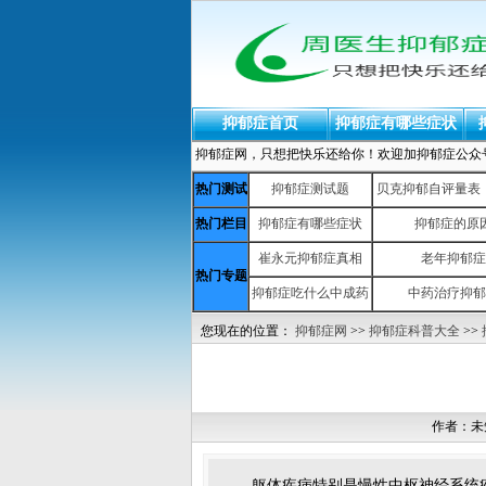
抑郁症首页
抑郁症有哪些症状
抑郁症网，只想把快乐还给你！欢迎加抑郁症公众号：yiy
热门测试
抑郁症测试题
贝克抑郁自评量表（b
热门栏目
抑郁症有哪些症状
抑郁症的原
崔永元抑郁症真相
老年抑郁症
热门专题
抑郁症吃什么中成药
中药治疗抑郁
您现在的位置：
抑郁症网
>>
抑郁症科普大全
>>
作者：未
躯体疾病特别是慢性中枢神经系统