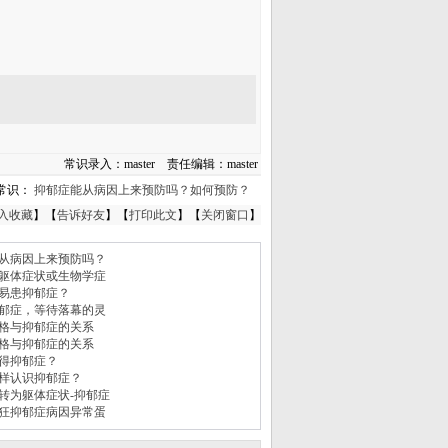
常识录入：master 责任编辑：master
常识：
抑郁症能从病因上来预防吗？如何预防？
入收藏
】【
告诉好友
】【
打印此文
】【
关闭窗口
】
从病因上来预防吗？
躯体症状或生物学症
易患抑郁症？
郁症，等待落幕的灵
格与抑郁症的关系
格与抑郁症的关系
得抑郁症？
样认识抑郁症？
转为躯体症状-抑郁症
狂抑郁症病因异常蛋